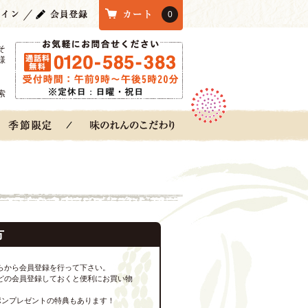
0
そ
様
索
方
らから会員登録を行って下さい。
どの会員登録しておくと便利にお買い物
ポンプレゼントの特典もあります！