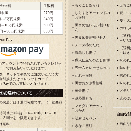
もろこしあられ
えちご
代+送料
手数料
円未満
270円
しらすとアーモンドの
夏ごこ
お煎餅
円～3万円未満
340円
夏・大
円～10万円未満
500円
黒まめ塩レモン割りせ
のれっ
ん
万円～30万円未満
830円
【送料
黒まめ醤油割りせん
on Pay
～いな
チーズ柿のたね
【送料
海老しお揚げ
～ゆき
職人仕立てのだし煎餅
味のれ
zonアカウントで登録されているクレジッ
五十六カレーせんべい
味のれ
ードでお支払いいただけます。
ターネットで初めてご注文いただく方
かれー煎餅
味のれ
金引換またはクレジットカード、
田舎おかき醤油味
味のれ
on Payでのお支払いとなります。
黄金揚げ
メモリ
越乃豆もち
志のぶ
のお届けは１週間程度です。（一部商品
マカダミアナッツ
おかき
時間帯は<午前、
14～16時、16～18
自由な
8～21時>をご指定できます。
胡麻せんべい
自由な
け送料
きなこ雪餅