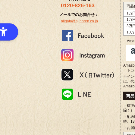
0120-826-163
商品
1万
メールでのお問合せ：
1万
niigata@ajinoren.co.jp
3万
10
・Amaz
Ama
トカ
※イン
は、代
Amaz
・標準
除く）
・配送
時、1
・お届