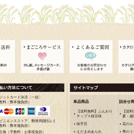
ジットカード決済〔一括〕
単品商品
詰合せ
数料：弊本舗負担）
【送料無料】ふんわり
【送料
チップス枝豆味
夏・越
ビニエンスストア、郵便局[後払い]
味手筥
花のル
数料：弊本舗負担）
えだまめあられ
季のう
引換（手数料：お客様負担）