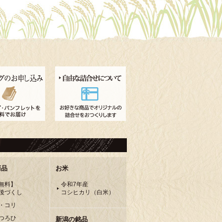
商品
お米
無料】
令和7年産
後づくし
コシヒカリ（白米）
・コリ
つろひ
新潟の銘品