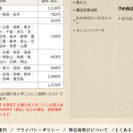
府県
送料
（税込）
揚もち
道
1,118円
予約商
磯辺巻醤油味
・秋田・岩手
782円
おかゆみたいなせんべ
ほろほ
615円
い
・山形・福島・東京・
カシューシリーズ
川・千葉・埼玉・茨
群馬・栃木・静岡・愛
730円
三重・岐阜・富山・石
福井・長野・山梨
・京都・奈良・滋賀・
・和歌山・島根・鳥
843円
山口・広島・岡山
・香川・高知・徳島
949円
・佐賀・長崎・熊本・
1,096円
・宮崎・鹿児島
1,570円
はお届け先１件ごとにご負担いただいて
ます。
ＥＢ限定】お届け先１件ごとにお買上金
8,640円（税込）以上の場合、送料無料
ります。