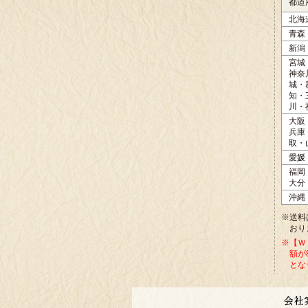
都道
北海
青森
新潟
宮城
神奈
城・
知・
川・
大阪
兵庫
取・
愛媛
福岡
大分
沖縄
※送料
おり
※【Ｗ
額が
とな