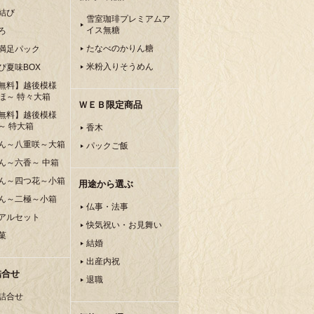
結び
雪室珈琲プレミアムア
イス無糖
ろ
たなべのかりん糖
満足パック
米粉入りそうめん
ぴ夏味BOX
無料】越後模様
ほ～ 特々大箱
ＷＥＢ限定商品
無料】越後模様
～ 特大箱
香木
ん～八重咲～大箱
パックご飯
ん～六香～ 中箱
ん～四つ花～小箱
用途から選ぶ
ん～二極～小箱
仏事・法事
アルセット
快気祝い・お見舞い
菓
結婚
出産内祝
詰合せ
退職
詰合せ