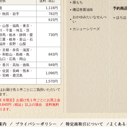
府県
送料
（税込）
揚もち
道
1,118円
予約商
磯辺巻醤油味
・秋田・岩手
782円
おかゆみたいなせんべ
ほろほ
615円
い
・山形・福島・東京・
カシューシリーズ
川・千葉・埼玉・茨
群馬・栃木・静岡・愛
730円
三重・岐阜・富山・石
福井・長野・山梨
・京都・奈良・滋賀・
・和歌山・島根・鳥
843円
山口・広島・岡山
・香川・高知・徳島
949円
・佐賀・長崎・熊本・
1,096円
・宮崎・鹿児島
1,570円
はお届け先１件ごとにご負担いただいて
ます。
ＥＢ限定】お届け先１件ごとにお買上金
8,640円（税込）以上の場合、送料無料
ります。