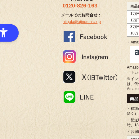
0120-826-163
商品
1万
メールでのお問合せ：
1万
niigata@ajinoren.co.jp
3万
10
・Amaz
Ama
トカ
※イン
は、代
Amaz
・標準
除く）
・配送
時、1
・お届