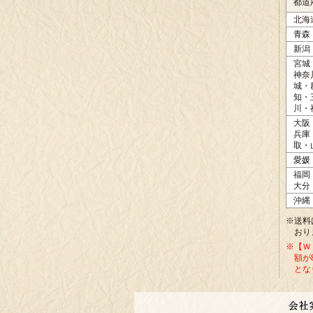
都道
北海
青森
新潟
宮城
神奈
城・
知・
川・
大阪
兵庫
取・
愛媛
福岡
大分
沖縄
※送料
おり
※【Ｗ
額が
とな