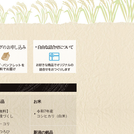
商品
お米
無料】
令和7年産
後づくし
コシヒカリ（白米）
・コリ
つろひ
新潟の銘品