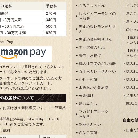
もろこしあられ
えちご
代+送料
手数料
円未満
270円
しらすとアーモンドの
夏ごこ
お煎餅
円～3万円未満
340円
夏・大
円～10万円未満
500円
黒まめ塩レモン割りせ
のれっ
ん
万円～30万円未満
830円
【送料
黒まめ醤油割りせん
on Pay
～いな
チーズ柿のたね
【送料
海老しお揚げ
～ゆき
職人仕立てのだし煎餅
味のれ
zonアカウントで登録されているクレジッ
五十六カレーせんべい
味のれ
ードでお支払いいただけます。
ターネットで初めてご注文いただく方
かれー煎餅
味のれ
金引換またはクレジットカード、
田舎おかき醤油味
味のれ
on Payでのお支払いとなります。
黄金揚げ
メモリ
越乃豆もち
志のぶ
のお届けは１週間程度です。（一部商品
マカダミアナッツ
おかき
時間帯は<午前、
14～16時、16～18
自由な
8～21時>をご指定できます。
胡麻せんべい
自由な
け送料
きなこ雪餅