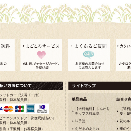
ジットカード決済〔一括〕
単品商品
詰合せ
数料：弊本舗負担）
【送料無料】ふんわり
【送料
チップス枝豆味
夏・越
ビニエンスストア、郵便局[後払い]
味手筥
花のル
数料：弊本舗負担）
えだまめあられ
季のう
引換（手数料：お客様負担）