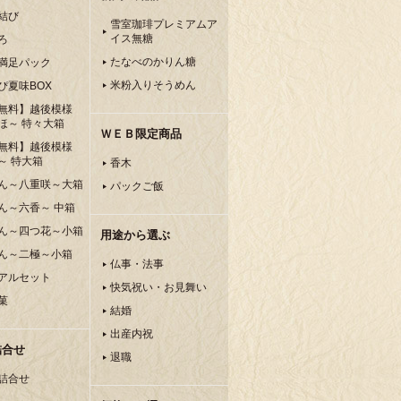
結び
雪室珈琲プレミアムア
イス無糖
ろ
たなべのかりん糖
満足パック
米粉入りそうめん
ぴ夏味BOX
無料】越後模様
ほ～ 特々大箱
ＷＥＢ限定商品
無料】越後模様
～ 特大箱
香木
ん～八重咲～大箱
パックご飯
ん～六香～ 中箱
ん～四つ花～小箱
用途から選ぶ
ん～二極～小箱
仏事・法事
アルセット
快気祝い・お見舞い
菓
結婚
出産内祝
詰合せ
退職
詰合せ