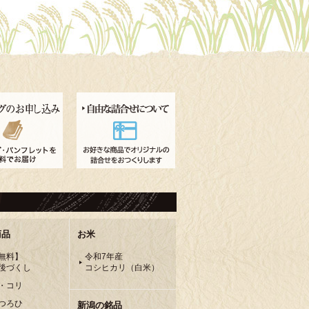
商品
お米
無料】
令和7年産
後づくし
コシヒカリ（白米）
・コリ
つろひ
新潟の銘品