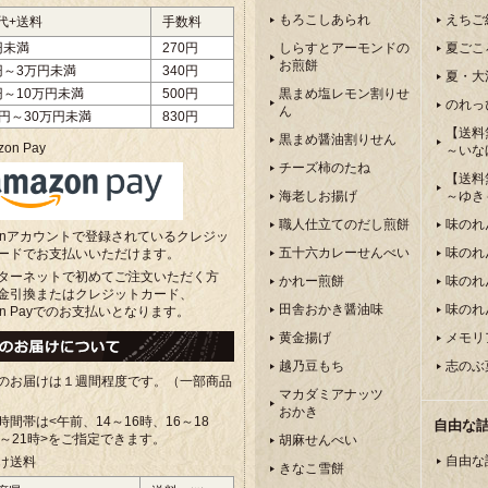
もろこしあられ
えちご
代+送料
手数料
円未満
270円
しらすとアーモンドの
夏ごこ
お煎餅
円～3万円未満
340円
夏・大
円～10万円未満
500円
黒まめ塩レモン割りせ
のれっ
ん
万円～30万円未満
830円
【送料
黒まめ醤油割りせん
on Pay
～いな
チーズ柿のたね
【送料
海老しお揚げ
～ゆき
職人仕立てのだし煎餅
味のれ
zonアカウントで登録されているクレジッ
五十六カレーせんべい
味のれ
ードでお支払いいただけます。
ターネットで初めてご注文いただく方
かれー煎餅
味のれ
金引換またはクレジットカード、
田舎おかき醤油味
味のれ
on Payでのお支払いとなります。
黄金揚げ
メモリ
越乃豆もち
志のぶ
のお届けは１週間程度です。（一部商品
マカダミアナッツ
おかき
時間帯は<午前、
14～16時、16～18
自由な
8～21時>をご指定できます。
胡麻せんべい
自由な
け送料
きなこ雪餅