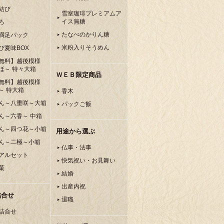
結び
雪室珈琲プレミアムア
イス無糖
ろ
たなべのかりん糖
満足パック
米粉入りそうめん
ぴ夏味BOX
無料】越後模様
ほ～ 特々大箱
ＷＥＢ限定商品
無料】越後模様
～ 特大箱
香木
ん～八重咲～大箱
パックご飯
ん～六香～ 中箱
ん～四つ花～小箱
用途から選ぶ
ん～二極～小箱
仏事・法事
アルセット
快気祝い・お見舞い
菓
結婚
出産内祝
詰合せ
退職
詰合せ