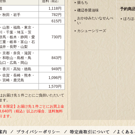
府県
送料
（税込）
揚もち
道
1,118円
予約商
磯辺巻醤油味
・秋田・岩手
782円
おかゆみたいなせんべ
ほろほ
615円
い
・山形・福島・東京・
カシューシリーズ
川・千葉・埼玉・茨
群馬・栃木・静岡・愛
730円
三重・岐阜・富山・石
福井・長野・山梨
・京都・奈良・滋賀・
・和歌山・島根・鳥
843円
山口・広島・岡山
・香川・高知・徳島
949円
・佐賀・長崎・熊本・
1,096円
・宮崎・鹿児島
1,570円
はお届け先１件ごとにご負担いただいて
ます。
ＥＢ限定】お届け先１件ごとにお買上金
8,640円（税込）以上の場合、送料無料
ります。