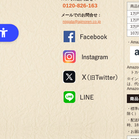
0120-826-163
商品
1万
メールでのお問合せ：
1万
niigata@ajinoren.co.jp
3万
10
・Amaz
Ama
トカ
※イン
は、代
Amaz
・標準
除く）
・配送
時、1
・お届