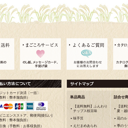
ジットカード決済〔一括〕
単品商品
詰合せ
数料：弊本舗負担）
【送料無料】ふんわり
【送料
チップス枝豆味
夏・越
ビニエンスストア、郵便局[後払い]
味手筥
花のル
数料：弊本舗負担）
えだまめあられ
季のう
引換（手数料：お客様負担）