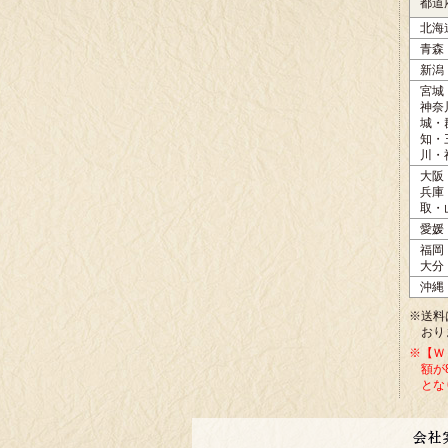
都道
北海
青森
新潟
宮城
神奈
城・
知・
川・
大阪
兵庫
取・
愛媛
福岡
大分
沖縄
※送料
おり
※【Ｗ
額が
とな