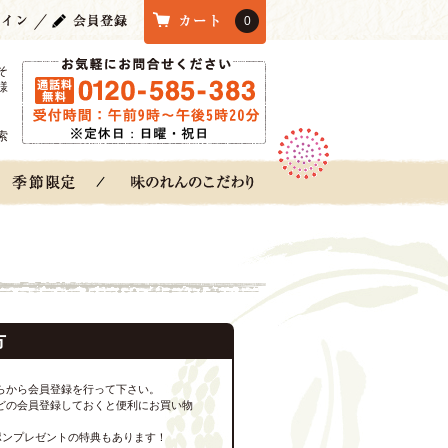
0
そ
様
索
方
らから会員登録を行って下さい。
どの会員登録しておくと便利にお買い物
ポンプレゼントの特典もあります！