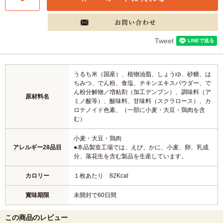
Tweet
うるち米（国産）、植物油脂、しょうゆ、砂糖、は
ちみつ、でん粉、食塩、チキンエキスパウダー、で
ん粉分解物／増粘剤（加工デンプン）、調味料（ア
原材料名
ミノ酸等）、酸味料、甘味料（スクラロース）、カ
ロテノイド色素、（一部に小麦・大豆・鶏肉を含
む）
小麦・大豆・鶏肉
アレルギー28品目
●本品製造工場では、えび、かに、小麦、卵、乳成
分、落花生を含む製品を生産しています。
カロリー
１枚あたり 82Kcal
賞味期限
未開封で60日間
この商品のレビュー