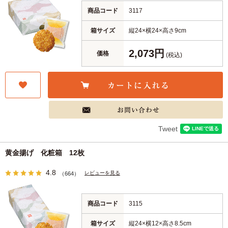
商品コード
3117
箱サイズ
縦24×横24×高さ9cm
2,073円
価格
(税込)
Tweet
黄金揚げ 化粧箱 12枚
4.8
レビューを見る
（664）
商品コード
3115
箱サイズ
縦24×横12×高さ8.5cm