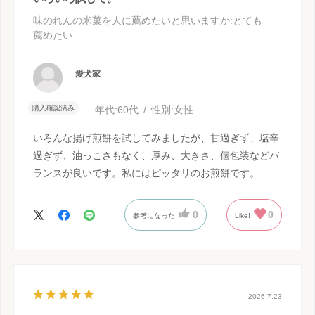
味のれんの米菓を人に薦めたいと思いますか
:とても
薦めたい
愛犬家
購入確認済み
年代:
60代
性別:
女性
いろんな揚げ煎餅を試してみましたが、甘過ぎず、塩辛
過ぎず、油っこさもなく、厚み、大きさ、個包装などバ
ランスが良いです。私にはピッタリのお煎餅です。
0
0
参考になった
Like!
2026.7.23