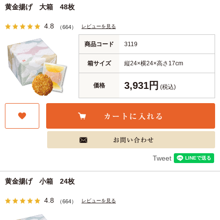
黄金揚げ 大箱 48枚
4.8
レビューを見る
（664）
商品コード
3119
箱サイズ
縦24×横24×高さ17cm
3,931円
価格
(税込)
Tweet
黄金揚げ 小箱 24枚
4.8
レビューを見る
（664）