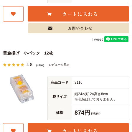
Tweet
黄金揚げ 小パック 12枚
4.8
レビューを見る
（664）
商品コード
3116
縦24×横12×高さ8cm
袋サイズ
※包装はしておりません。
874円
価格
(税込)