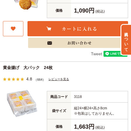
1,090円
価格
(税込)
送料について
Tweet
黄金揚げ 大パック 24枚
4.8
レビューを見る
（664）
商品コード
3118
縦24×横24×高さ8cm
袋サイズ
※包装はしておりません。
1,663円
価格
(税込)