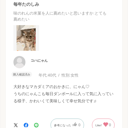
毎年たのしみ
味のれんの米菓を人に薦めたいと思いますか
:とても
薦めたい
コハにゃん
購入確認済み
年代:
40代
性別:
女性
大好きなマカダミアのおかきに、にゃん♡
うちのにゃんこも毎日ダンボールに入って気に入ってい
る様子、かわいくて美味しくて幸せ気分です♫
0
0
参考になった
Like!