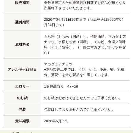
販売期間
※数量限定のため発送最終日前でも商品が無くなり
次第終了させていただきます。
2026年04月21日16時まで（商品発送は2026年04
受付期間
月24日まで）
もち粉（もち米（国産））、植物油脂、マカダミア
ナッツ、水稲もち米（国産）、でん粉、食塩／調味
原材料名
料（アミノ酸等）、（一部にマカダミアナッツを含
む）
マカダミアナッツ
アレルギー28品目
●本品製造工場では、えび、かに、小麦、卵、乳成
分、落花生を含む製品を生産しています。
カロリー
1個包装当り 47kcal
のし紙
のし紙はおかけできませんのでご了承ください。
包装
包装はしておりませんのでご了承ください。
賞味期限
2026年6月下旬