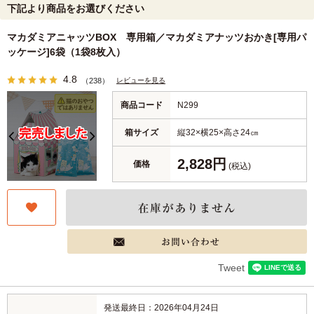
下記より商品をお選びください
マカダミアニャッツBOX 専用箱／マカダミアナッツおかき[専用パ
ッケージ]6袋（1袋8枚入）
4.8
レビューを見る
（238）
商品コード
N299
箱サイズ
縦32×横25×高さ24㎝
2,828円
価格
(税込)
Tweet
発送最終日：2026年04月24日