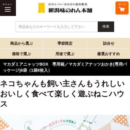
商品名などのキーワードを入力して下さい
商品から選ぶ
季節限定
詰合せ
価格で選ぶ
用途で選ぶ
厳選おすすめ
マカダミアニャッツBOX 専用箱／マカダミアナッツおかき[専用パ
ッケージ]6袋（1袋8枚入）
ネコちゃんも飼い主さんもうれしい
おいしく食べて楽しく遊ぶねこハウ
ス