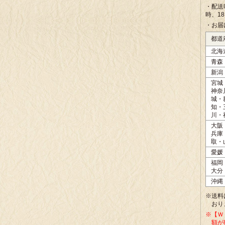
・配送
時、1
・お届
都道
北海
青森
新潟
宮城
神奈
城・
知・
川・
大阪
兵庫
取・
愛媛
福岡
大分
沖縄
※送料
おり
※【Ｗ
額が