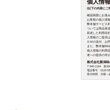
個人情
(以下の内容にご
確認画面にお進
お客様の個人情
弊本舗サービス
ついては商品発
前述した利用目
人情報のご提供
ＤＭの送付、お
また、弊本舗We
個人情報の利用
者への提供の停
株式会社新潟味
〒940-1164 新
電話番号 0120-58
受付時間 月曜～金