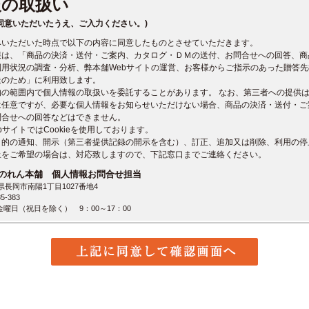
報の取扱い
同意いただいたうえ、ご入力ください。)
みいただいた時点で以下の内容に同意したものとさせていただきます。
報は、「商品の決済・送付・ご案内、カタログ・ＤＭの送付、お問合せへの回答、商
利用状況の調査・分析、弊本舗Webサイトの運営、お客様からご指示のあった贈答
送のため」に利用致します。
的の範囲内で個人情報の取扱いを委託することがあります。 なお、第三者への提供
は任意ですが、必要な個人情報をお知らせいただけない場合、商品の決済・送付・ご
問合せへの回答などはできません。
bサイトではCookieを使用しております。
目的の通知、開示（第三者提供記録の開示を含む）、訂正、追加又は削除、利用の停
止をご希望の場合は、対応致しますので、下記窓口までご連絡ください。
のれん本舗 個人情報お問合せ担当
潟県長岡市南陽1丁目1027番地4
5-383
曜日（祝日を除く） 9：00～17：00