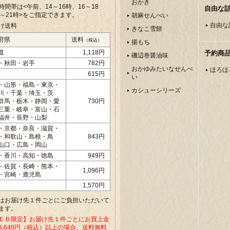
おかき
時間帯は<午前、
14～16時、16～18
自由な
8～21時>をご指定できます。
胡麻せんべい
自由な
け送料
きなこ雪餅
府県
送料
（税込）
揚もち
道
1,118円
予約商
磯辺巻醤油味
・秋田・岩手
782円
おかゆみたいなせんべ
ほろほ
615円
い
・山形・福島・東京・
カシューシリーズ
川・千葉・埼玉・茨
群馬・栃木・静岡・愛
730円
三重・岐阜・富山・石
福井・長野・山梨
・京都・奈良・滋賀・
・和歌山・島根・鳥
843円
山口・広島・岡山
・香川・高知・徳島
949円
・佐賀・長崎・熊本・
1,096円
・宮崎・鹿児島
1,570円
はお届け先１件ごとにご負担いただいて
ます。
ＥＢ限定】お届け先１件ごとにお買上金
8,640円（税込）以上の場合、送料無料