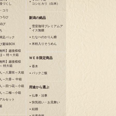
後づくし
コシヒカリ（白米）
・コリ
つろひ
新潟の銘品
結び
雪室珈琲プレミアムア
イス無糖
ろ
たなべのかりん糖
満足パック
米粉入りそうめん
ぴ夏味BOX
無料】越後模様
ほ～ 特々大箱
ＷＥＢ限定商品
無料】越後模様
～ 特大箱
香木
ん～八重咲～大箱
パックご飯
ん～六香～ 中箱
ん～四つ花～小箱
用途から選ぶ
ん～二極～小箱
仏事・法事
アルセット
快気祝い・お見舞い
菓
結婚
出産内祝