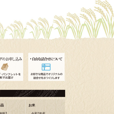
商品
お米
無料】
令和7年産