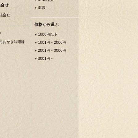
詰合せ
退職
詰合せ
価格から選ぶ
品
1000円以下
ろおかき味噌味
1001円～2000円
2001円～3000円
3001円～