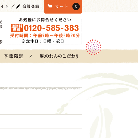
0
そ
様
索