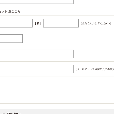
セット 夏ごころ
［名］
（全角で入力してください）
（メールアドレス確認のため再度入