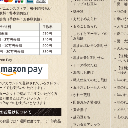
チップス枝豆味
夏・越
ビニエンスストア、郵便局[後払い]
味手筥
花のル
数料：弊本舗負担）
えだまめあられ
季のう
引換（手数料：お客様負担）
もろこしあられ
えちご
代+送料
手数料
円未満
270円
しらすとアーモンドの
夏ごこ
お煎餅
円～3万円未満
340円
夏・大
円～10万円未満
500円
黒まめ塩レモン割りせ
のれっ
ん
万円～30万円未満
830円
【送料
黒まめ醤油割りせん
on Pay
～いな
チーズ柿のたね
【送料
海老しお揚げ
～ゆき
職人仕立てのだし煎餅
味のれ
zonアカウントで登録されているクレジッ
五十六カレーせんべい
味のれ
ードでお支払いいただけます。
ターネットで初めてご注文いただく方
かれー煎餅
味のれ
金引換またはクレジットカード、
田舎おかき醤油味
味のれ
on Payでのお支払いとなります。
黄金揚げ
メモリ
越乃豆もち
志のぶ
のお届けは１週間程度です。（一部商品
マカダミアナッツ