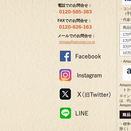
電話でのお問合せ：
・コン
0120-585-383
（手
・代金
FAXでのお問合せ：
0120-826-163
商品
1万
メールでのお問合せ：
1万
niigata@ajinoren.co.jp
3万
10
・Amaz
Ama
トカ
※イン
は、代
Amaz
・標準
除く）