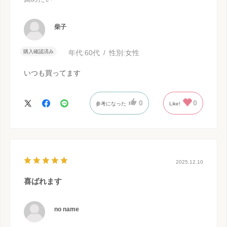
柴子
購入確認済み
年代:
60代
性別:
女性
いつも買ってます
0
0
参考になった
Like!
2025.12.10
喜ばれます
no name