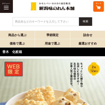
商品名などのキーワードを入力して下さい
商品から選ぶ
季節限定
詰合せ
価格で選ぶ
用途で選ぶ
厳選おすすめ
香木 化粧箱