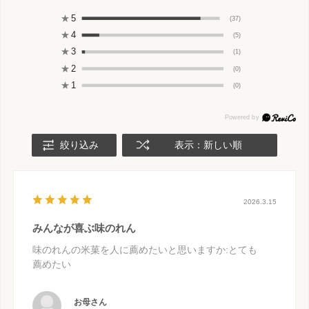
★
5
(37)
★
4
(5)
★
3
(1)
★
2
(0)
★
1
(0)
絞り込み
表示：新しい順
2026.3.15
みんなが喜ぶ味のれん
味のれんの米菓を人に薦めたいと思いますか
:とても
薦めたい
お母さん