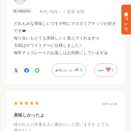
送料について
購入確認済み
年代:
70代～
性別:
女性
どれもみな美味しいですが特にマカダミアナッツが好き
です❤️
知り合いもとても美味しいと喜んでくれます☺️
今回はホワイトデーに仕様しました✨
毎年チョコレートのお返しはお煎餅にしています🍘
0
1
参考になった
Like!
2025.12.28
美味しかったよ
味のれんの米菓を人に薦めたいと思いますか
:とても
薦めたい