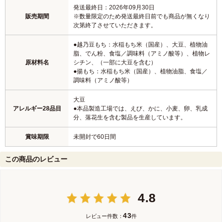
発送最終日：2026年09月30日
販売期間
※数量限定のため発送最終日前でも商品が無くなり
次第終了させていただきます。
●越乃豆もち：水稲もち米（国産）、大豆、植物油
脂、でん粉、食塩／調味料（アミノ酸等）、植物レ
原材料名
シチン、（一部に大豆を含む）
●揚もち：水稲もち米（国産）、植物油脂、食塩／
調味料（アミノ酸等）
大豆
アレルギー28品目
●本品製造工場では、えび、かに、小麦、卵、乳成
分、落花生を含む製品を生産しています。
賞味期限
未開封で60日間
この商品のレビュー
4.8
43
レビュー件数：
件