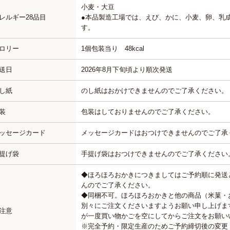
小麦・大豆
レルギー28品目
●本品製造工場では、えび、かに、小麦、卵、乳
す。
ロリー
1個包装当り 48kcal
送日
2026年8月下旬頃より順次発送
し紙
のし紙はおかけできませんのでご了承ください。
装
包装はしておりませんのでご了承ください。
ッセージカード
メッセージカードはおつけできませんのでご了承
提げ袋
手提げ袋はおつけできませんのでご了承ください
◆ほろほろおかきにつきましてはご予約順に発送
んのでご了承ください。
◆同梱不可。ほろほろおかきと他の商品（米菓・
別々にご注文くださいますようお願い申し上げま
注意
が一度買い物かごを空にしてからご注文をお願い
※完全予約・限定生産のためご予約締切後の変更