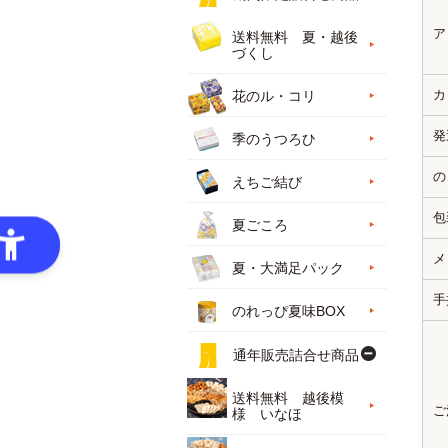
ア
送料無料 夏・越後
づくし
カ
花のル・コリ
発
季のうつろひ
の
えちご結び
包
夏ごころ
メ
夏・大満足パック
手
のれっぴ夏味BOX
通年販売詰合せ商品
送料無料 越後模
ご
様 いなほ