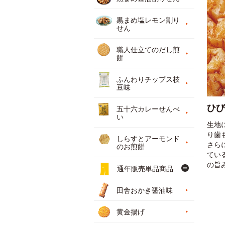
黒まめ塩レモン割り
せん
職人仕立てのだし煎
餅
ふんわりチップス枝
豆味
ひび
五十六カレーせんべ
い
生地
り歯
しらすとアーモンド
さら
のお煎餅
てい
の旨
通年販売単品商品
田舎おかき醤油味
黄金揚げ