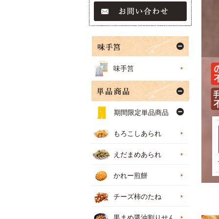
味手筥
期間限定単品商品
もろこしあられ
えだまめあられ
かれー煎餅
チーズ柿のたね
黒まめ醤油割りせん