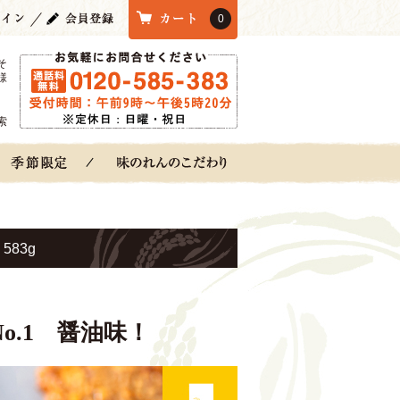
0
そ
様
索
83g
.1 醤油味！