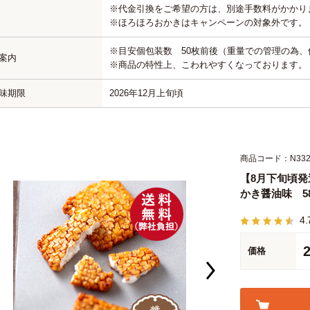
※代金引換をご希望の方は、別途手数料がかかり
※ほろほろおかきはキャンペーンの対象外です。
※目安個包装数 50枚前後（重量での管理の為
案内
※商品の特性上、こわれやすくなっております。
味期限
2026年12月上旬頃
商品コード：N33
【8月下旬頃
かき醤油味 58
4.
価格