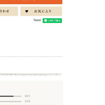
Tweet
(637)
(133)