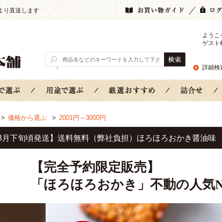
より直送します
ようこ
ゲスト
詳細検
>
価格から選ぶ
>
2001円～3000円
8月下旬頃発送】送料無料（弊社負担）ほろほろおかき醤油味 5
【完全予約限定販売】
「ほろほろおかき」不動の人気No