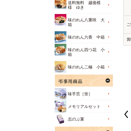
送料無料 越後模
様 ゆき
味のれん八重咲 大
ご
箱
味のれん六香 中箱
賞
味のれん四つ花 小
箱
味のれん二極 小箱
味手筥［蛍］
メモリアルセット
志のぶ菓