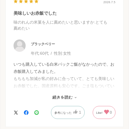
2026.7.5
美味しいお赤飯でした
味のれんの米菓を人に薦めたいと思いますか
:とても
薦めたい
ブラックベリー
年代:
60代
性別:
女性
いつも購入している白米パックご飯がなかったので、お
赤飯購入してみました。
もちもち加減が私の好みに合っていて、とても美味しい
お赤飯でした。国産原料も安心です。ごま塩もついてい
て便利なので、職場でランチにしようと思いました。
続きを読む
まとめ買いして正解でした。
ちょっと思ったのですが、新潟ならではの醤油味赤飯も
1
0
参考になった
Like!
パックご飯であるといいな〜と思いました。