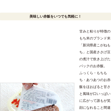
美味しい赤飯をいつでも気軽に！
甘みと粘りが特徴の
もち米のブランド米
「新潟県産こがねも
ち」と国産ささげ豆
の煮汁で炊き上げた
パックのお赤飯。
ふっくら・もちも
ち・あつあつのお赤
飯をほおばると甘さ
と風味が口いっぱい
に広がって誰もが笑
顔になれること間違