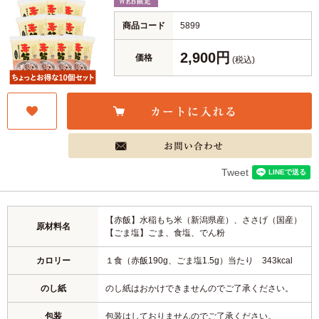
商品コード
5899
2,900円
価格
(税込)
Tweet
【赤飯】水稲もち米（新潟県産）、ささげ（国産）
原材料名
【ごま塩】ごま、食塩、でん粉
カロリー
１食（赤飯190g、ごま塩1.5g）当たり 343kcal
のし紙
のし紙はおかけできませんのでご了承ください。
包装
包装はしておりませんのでご了承ください。