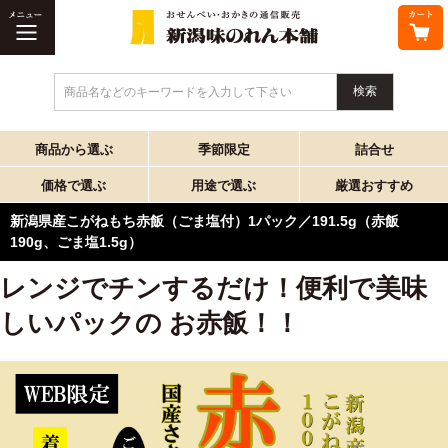
商品名などのキーワードを入力して下さい
商品から選ぶ
季節限定
詰合せ
価格で選ぶ
用途で選ぶ
厳選おすすめ
新潟県産こがねもち赤飯（ごま塩付）1パック／191.5g（赤飯
190g、ごま塩1.5g）
レンジでチンするだけ！便利で美味
しいパックの お赤飯！！