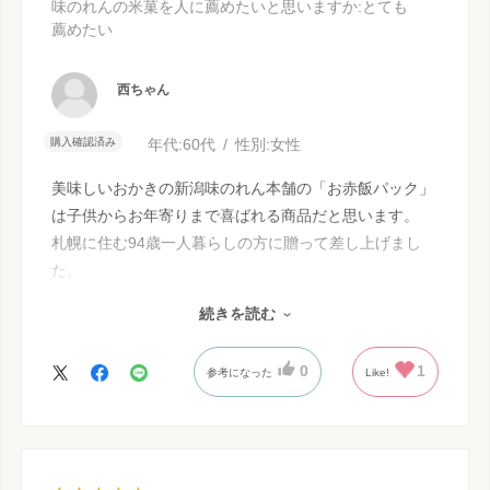
味のれんの米菓を人に薦めたいと思いますか
:とても
薦めたい
西ちゃん
購入確認済み
年代:
60代
性別:
女性
美味しいおかきの新潟味のれん本舗の「お赤飯パック」
は子供からお年寄りまで喜ばれる商品だと思います。
札幌に住む94歳一人暮らしの方に贈って差し上げまし
た。
北海道の赤飯は、ちょいと違うので普段食べている赤飯
続きを読む
と何が違うのか知った欲しくて贈って差し上げました。
0
1
参考になった
Like!