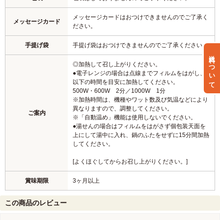
メッセージカードはおつけできませんのでご了承く
メッセージカード
ださい。
手提げ袋
手提げ袋はおつけできませんのでご了承ください。
送料について
◎加熱して召し上がりください。
●電子レンジの場合は点線までフィルムをはがし、
以下の時間を目安に加熱してください。
500W・600W 2分／1000W 1分
※加熱時間は、機種やワット数及び気温などにより
異なりますので、調整してください。
ご案内
※「自動温め」機能は使用しないでください。
●湯せんの場合はフィルムをはがさず個包装天面を
上にして湯中に入れ、鍋のふたをせずに15分間加熱
してください。
[よくほぐしてからお召し上がりください。]
賞味期限
3ヶ月以上
この商品のレビュー