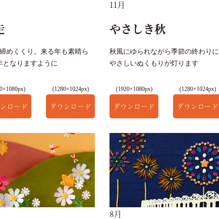
11月
走
やさしき秋
の締めくくり。来る年も素晴ら
秋風にゆられながら季節の終わりに
年となりますように
やさしいぬくもりが灯ります
0×1080px)
(1280×1024px)
(1920×1080px)
(1280×1024px)
ンロード
ダウンロード
ダウンロード
ダウンロード
8月