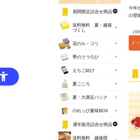
今年
期間限定詰合せ商品
の壁
送料無料 夏・越後
づくし
(192
ダウ
花のル・コリ
季のうつろひ
えちご結び
夏ごころ
夏・大満足パック
のれっぴ夏味BOX
通年販売詰合せ商品
送料無料 越後模