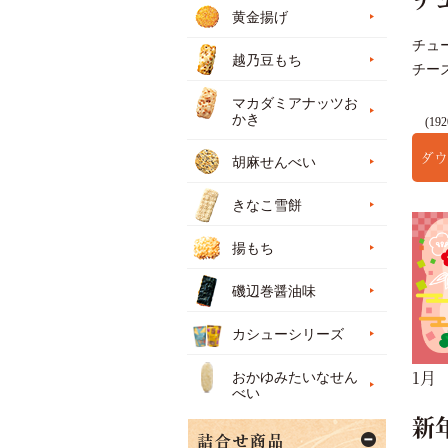
黄金揚げ
チュ
越乃豆もち
チー
マカダミアナッツお
かき
(192
ダウ
胡麻せんべい
きなこ雪餅
揚もち
磯辺巻醤油味
カシューシリーズ
1月
おかゆみたいなせん
べい
新