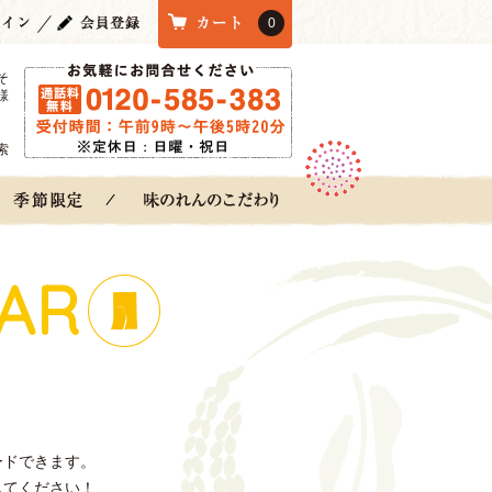
0
そ
様
索
AR
ードできます。
してください！