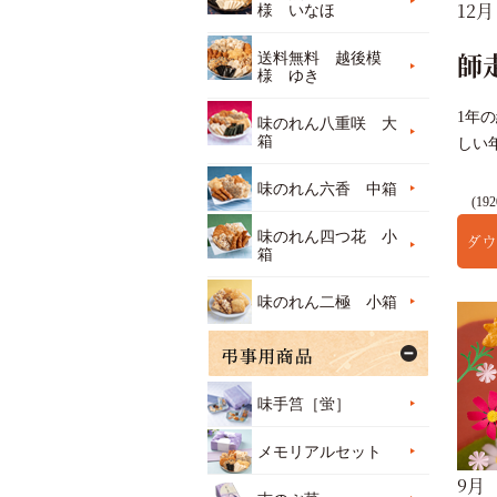
12月
様 いなほ
師
送料無料 越後模
様 ゆき
1年
味のれん八重咲 大
箱
しい
味のれん六香 中箱
(192
味のれん四つ花 小
ダウ
箱
味のれん二極 小箱
味手筥［蛍］
メモリアルセット
9月