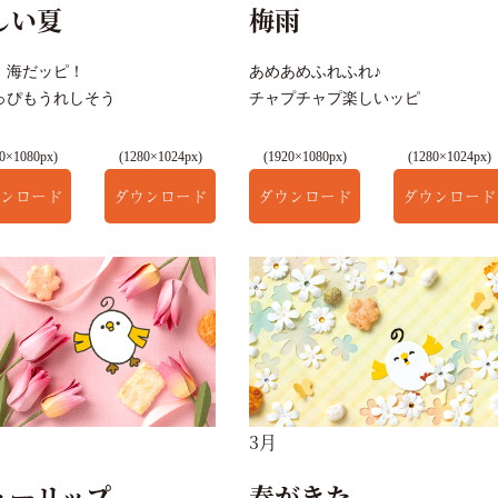
しい夏
梅雨
！海だッピ！
あめあめふれふれ♪
っぴもうれしそう
チャプチャプ楽しいッピ
0×1080px)
(1280×1024px)
(1920×1080px)
(1280×1024px)
ンロード
ダウンロード
ダウンロード
ダウンロード
3月
ューリップ
春がきた