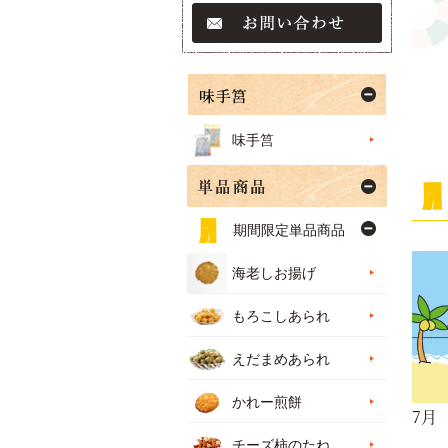
味手筥
期間限定単品商品
海老しお揚げ
もろこしあられ
えだまめあられ
かれー煎餅
7月
チーズ柿のたね