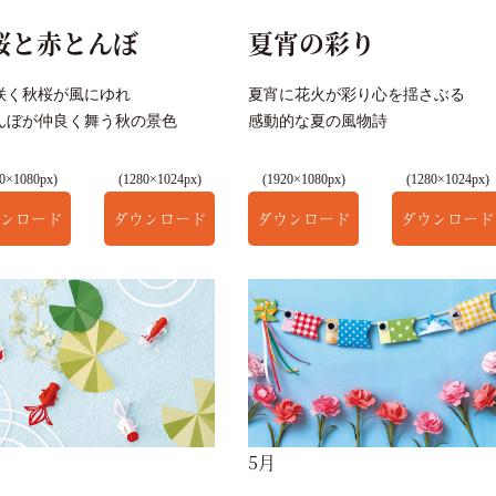
桜と赤とんぼ
夏宵の彩り
咲く秋桜が風にゆれ
夏宵に花火が彩り心を揺さぶる
んぼが仲良く舞う秋の景色
感動的な夏の風物詩
0×1080px)
(1280×1024px)
(1920×1080px)
(1280×1024px)
ンロード
ダウンロード
ダウンロード
ダウンロード
5月