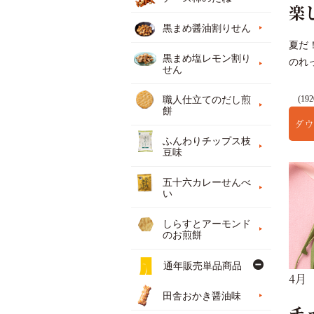
楽
黒まめ醤油割りせん
夏だ
黒まめ塩レモン割り
のれ
せん
(192
職人仕立てのだし煎
餅
ダウ
ふんわりチップス枝
豆味
五十六カレーせんべ
い
しらすとアーモンド
のお煎餅
通年販売単品商品
4月
田舎おかき醤油味
チ