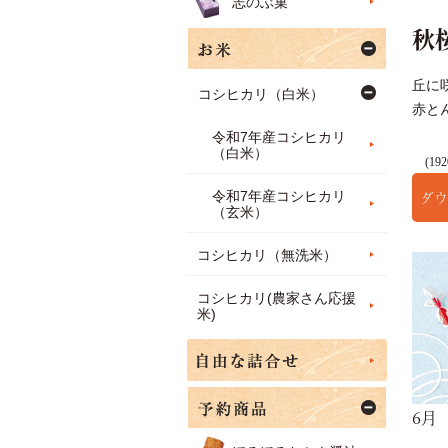
志のぶ菓
秋
丘に
コシヒカリ（白米）
赤と
令和7年産コシヒカリ
（白米）
(192
ダウ
令和7年産コシヒカリ
（玄米）
コシヒカリ（無洗米）
コシヒカリ(農家さん応援
米)
6月