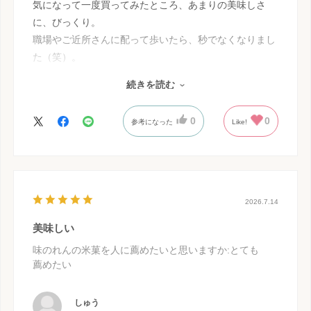
気になって一度買ってみたところ、あまりの美味しさ
に、びっくり。
職場やご近所さんに配って歩いたら、秒でなくなりまし
た（笑）。
販売期間が決まっているので、すぐに追加で購入、それ
続きを読む
ももうすぐ
なくなりそうです。
0
0
参考になった
Like!
よくある醤油味のお煎餅を想像していると、ほんのりと
した甘めの口当たりに
驚かされます。（味を説明するのが難しい。ザラメや砂
糖醤油のような甘さ
とはまた違います）
2026.7.14
自制しなければ、どれだけでも食べていそう…！
美味しい
定番商品にならないかなあと思う商品です。
味のれんの米菓を人に薦めたいと思いますか
:とても
薦めたい
しゅう