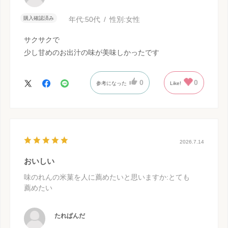
購入確認済み
年代:
50代
性別:
女性
サクサクで
少し甘めのお出汁の味が美味しかったです
0
0
参考になった
Like!
2026.7.14
おいしい
味のれんの米菓を人に薦めたいと思いますか
:とても
薦めたい
たれぱんだ