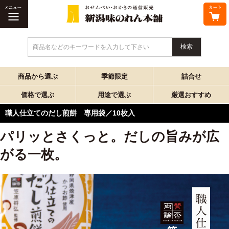
商品名などのキーワードを入力して下さい
商品から選ぶ
季節限定
詰合せ
価格で選ぶ
用途で選ぶ
厳選おすすめ
職人仕立てのだし煎餅 専用袋／10枚入
パリッとさくっと。だしの旨みが広
がる一枚。