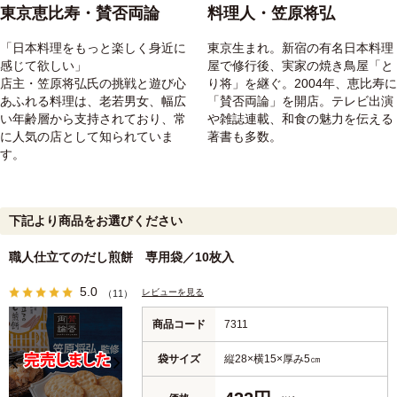
東京恵比寿・賛否両論
料理人・笠原将弘
「日本料理をもっと楽しく身近に
東京生まれ。新宿の有名日本料理
感じて欲しい」
屋で修行後、実家の焼き鳥屋「と
店主・笠原将弘氏の挑戦と遊び心
り将」を継ぐ。2004年、恵比寿に
あふれる料理は、老若男女、幅広
「賛否両論」を開店。テレビ出演
い年齢層から支持されており、常
や雑誌連載、和食の魅力を伝える
に人気の店として知られていま
著書も多数。
す。
下記より商品をお選びください
職人仕立てのだし煎餅 専用袋／10枚入
5.0
レビューを見る
（11）
商品コード
7311
袋サイズ
縦28×横15×厚み5㎝