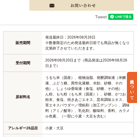
Tweet
発送最終日：2026年08月26日
販売期間
※数量限定のため発送最終日前でも商品が無くなり
次第終了させていただきます。
2026年08月20日まで（商品発送は2026年08月26
受付期間
日まで）
うるち米（国産）、植物油脂、発酵調味液（米醸造
送料について
液、ぶどう糖、異性化液糖、水飴、砂糖、その
他）、しょうゆ香味液（食塩、砂糖、その他）、で
ん粉、もち粉（もち米（国産））、砂糖、かつお節
原材料名
粉末、食塩、焼きあごエキス、昆布調味エキス、椎
茸エキスパウダー／増粘剤（加工デンプン）、調味
料（アミノ酸等）、乳化剤、酸味料、香料、カラメ
ル色素、（一部に小麦・大豆を含む）
アレルギー28品目
小麦・大豆