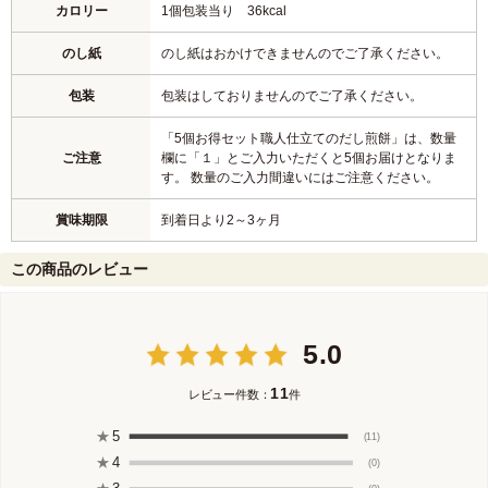
カロリー
1個包装当り 36kcal
のし紙
のし紙はおかけできませんのでご了承ください。
包装
包装はしておりませんのでご了承ください。
「5個お得セット職人仕立てのだし煎餅」は、数量
ご注意
欄に「１」とご入力いただくと5個お届けとなりま
す。 数量のご入力間違いにはご注意ください。
賞味期限
到着日より2～3ヶ月
この商品のレビュー
5.0
11
レビュー件数：
件
★
5
(11)
★
4
(0)