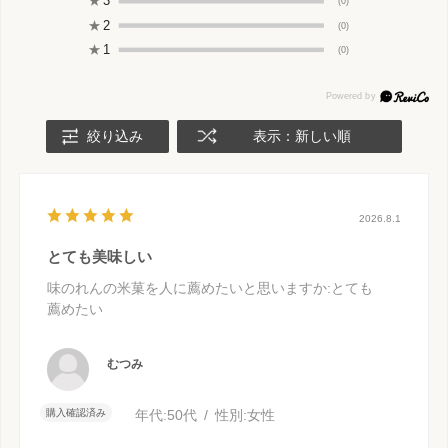
★
3
(0)
★
2
(0)
★
1
(0)
絞り込み
表示：新しい順
2026.8.1
とても美味しい
味のれんの米菓を人に薦めたいと思いますか
:とても
薦めたい
むつみ
購入確認済み
年代:
50代
性別:
女性