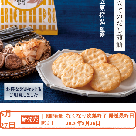
5月
なくなり次第終了 発送最終日
期間数量
新発売
限定
2026年8月26日
27日