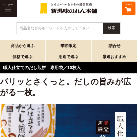
商品名などのキーワードを入力して下さい
商品から選ぶ
季節限定
詰合せ
価格で選ぶ
用途で選ぶ
厳選おすすめ
職人仕立てのだし煎餅 専用袋／10枚入
パリッとさくっと。だしの旨みが広
がる一枚。