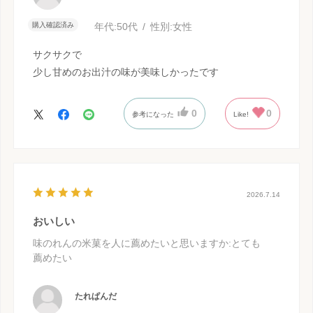
購入確認済み
年代:
50代
性別:
女性
サクサクで
少し甘めのお出汁の味が美味しかったです
0
0
参考になった
Like!
2026.7.14
おいしい
味のれんの米菓を人に薦めたいと思いますか
:とても
薦めたい
たれぱんだ