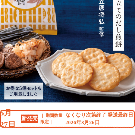
5月
なくなり次第終了 発送最終日
期間数量
新発売
限定
2026年8月26日
27日