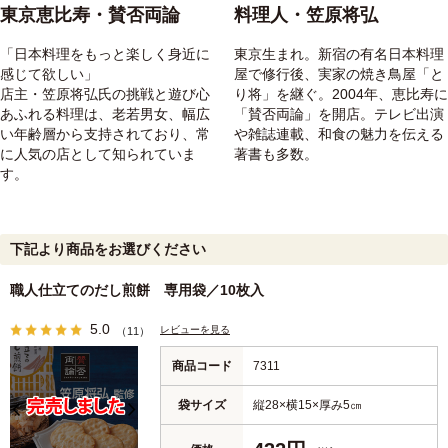
東京恵比寿・賛否両論
料理人・笠原将弘
「日本料理をもっと楽しく身近に
東京生まれ。新宿の有名日本料理
感じて欲しい」
屋で修行後、実家の焼き鳥屋「と
店主・笠原将弘氏の挑戦と遊び心
り将」を継ぐ。2004年、恵比寿に
あふれる料理は、老若男女、幅広
「賛否両論」を開店。テレビ出演
い年齢層から支持されており、常
や雑誌連載、和食の魅力を伝える
に人気の店として知られていま
著書も多数。
す。
下記より商品をお選びください
職人仕立てのだし煎餅 専用袋／10枚入
5.0
レビューを見る
（11）
商品コード
7311
袋サイズ
縦28×横15×厚み5㎝