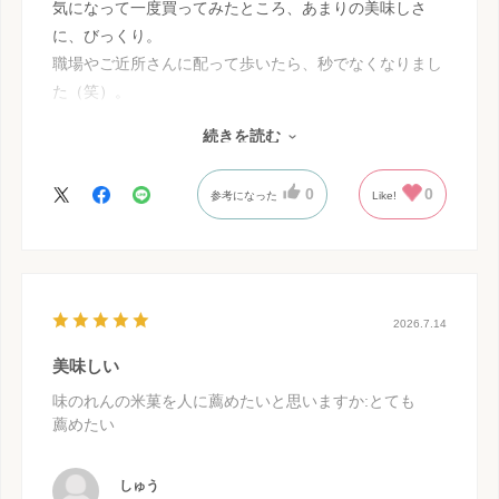
気になって一度買ってみたところ、あまりの美味しさ
に、びっくり。
職場やご近所さんに配って歩いたら、秒でなくなりまし
た（笑）。
販売期間が決まっているので、すぐに追加で購入、それ
続きを読む
ももうすぐ
なくなりそうです。
0
0
参考になった
Like!
よくある醤油味のお煎餅を想像していると、ほんのりと
した甘めの口当たりに
驚かされます。（味を説明するのが難しい。ザラメや砂
糖醤油のような甘さ
とはまた違います）
2026.7.14
自制しなければ、どれだけでも食べていそう…！
美味しい
定番商品にならないかなあと思う商品です。
味のれんの米菓を人に薦めたいと思いますか
:とても
薦めたい
しゅう