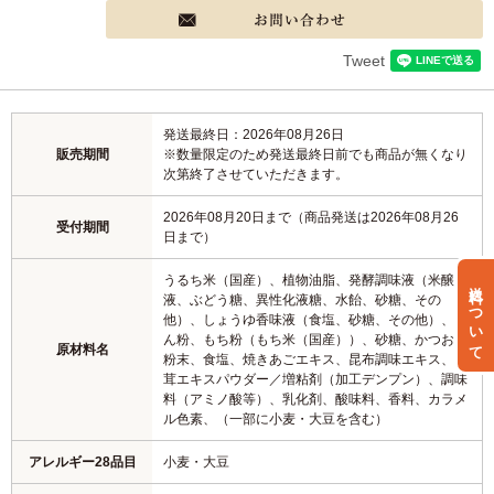
Tweet
発送最終日：2026年08月26日
販売期間
※数量限定のため発送最終日前でも商品が無くなり
次第終了させていただきます。
2026年08月20日まで（商品発送は2026年08月26
受付期間
日まで）
うるち米（国産）、植物油脂、発酵調味液（米醸造
送料について
液、ぶどう糖、異性化液糖、水飴、砂糖、その
他）、しょうゆ香味液（食塩、砂糖、その他）、で
ん粉、もち粉（もち米（国産））、砂糖、かつお節
原材料名
粉末、食塩、焼きあごエキス、昆布調味エキス、椎
茸エキスパウダー／増粘剤（加工デンプン）、調味
料（アミノ酸等）、乳化剤、酸味料、香料、カラメ
ル色素、（一部に小麦・大豆を含む）
アレルギー28品目
小麦・大豆