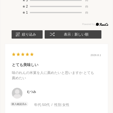
★
3
(0)
★
2
(0)
★
1
(0)
絞り込み
表示：新しい順
2026.8.1
とても美味しい
味のれんの米菓を人に薦めたいと思いますか
:とても
薦めたい
むつみ
購入確認済み
年代:
50代
性別:
女性