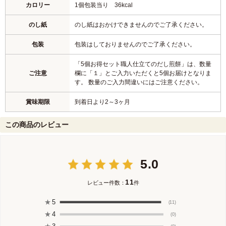
カロリー
1個包装当り 36kcal
のし紙
のし紙はおかけできませんのでご了承ください。
包装
包装はしておりませんのでご了承ください。
「5個お得セット職人仕立てのだし煎餅」は、数量
ご注意
欄に「１」とご入力いただくと5個お届けとなりま
す。 数量のご入力間違いにはご注意ください。
賞味期限
到着日より2～3ヶ月
この商品のレビュー
5.0
11
レビュー件数：
件
★
5
(11)
★
4
(0)