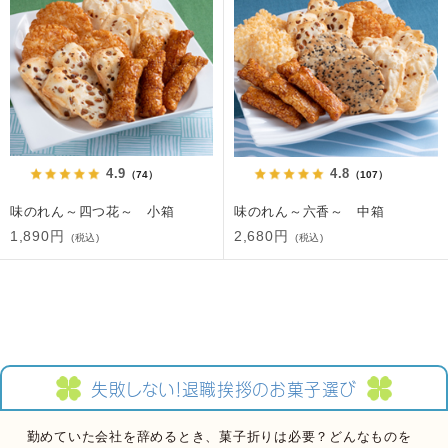
4.9
4.8
（74）
（107）
味のれん～四つ花～ 小箱
味のれん～六香～ 中箱
1,890円
2,680円
(税込)
(税込)
失敗しない！
退職挨拶のお菓子選び
勤めていた会社を辞めるとき、菓子折りは必要？どんなものを