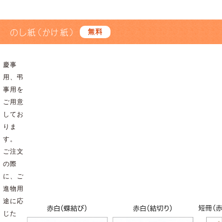
のし紙（かけ紙）
無料
慶事
用、弔
事用を
ご用意
してお
りま
す。
ご注文
の際
に、ご
進物用
途に応
じた