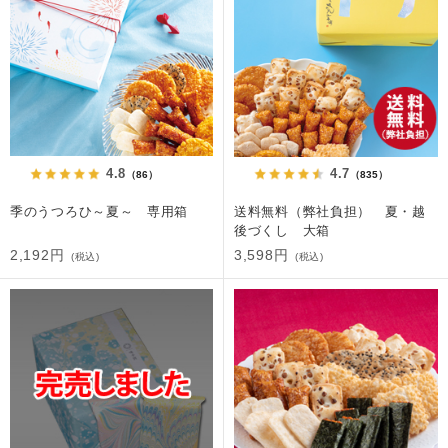
4.8
4.7
（86）
（835）
季のうつろひ～夏～ 専用箱
送料無料（弊社負担） 夏・越
後づくし 大箱
2,192円
3,598円
(税込)
(税込)