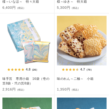
様～いなほ～ 特々大箱
様～ゆき～ 特大箱
6,400円
5,300円
(税込)
(税込)
4.8
4.7
（26）
（70）
味手筥 専用小箱 16袋（壱の
味のれん～二極～ 小箱
筥8袋・弐の筥8袋）
2,916円
1,350円
(税込)
(税込)