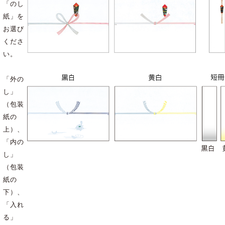
「のし
紙」を
お選び
くださ
い。
「外の
し」
（包装
紙の
上）、
「内の
し」
（包装
紙の
下）、
「入れ
る」