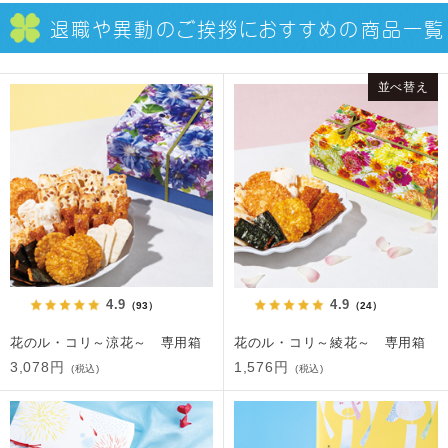
退職や異動のご挨拶に
おすすめの商品一覧
並べ替え
4.9
4.9
（93）
（24）
花のル・コリ～涼花～ 専用箱
花のル・コリ～綾花～ 専用箱
3,078円
1,576円
(税込)
(税込)