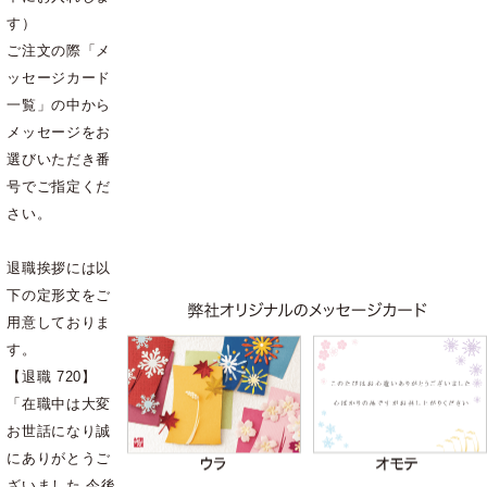
す）
ご注文の際「メ
ッセージカード
一覧」の中から
メッセージをお
選びいただき番
号でご指定くだ
さい。
退職挨拶には以
下の定形文をご
用意しておりま
す。
【退職 720】
「在職中は大変
お世話になり誠
にありがとうご
ざいました 今後