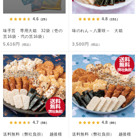
4.6
4.8
（25）
（151）
味手筥 専用大箱 32袋（壱の
味のれん～八重咲～ 大箱
筥16袋・弐の筥16袋）
5,616円
3,500円
(税込)
(税込)
4.7
4.8
（58）
（80）
送料無料（弊社負担） 越後模
送料無料（弊社負担） 越後模