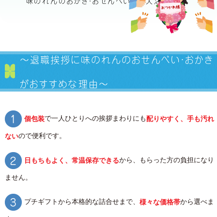
味のれんのおかき・おせんべいなら大活躍です。
〜退職挨拶に味のれんの
おせんべい・おかき
がおすすめな理由〜
で一人ひとりへの挨拶まわりにも
個包装
配りやすく、手も汚れ
ので便利です。
ない
から、もらった方の負担になり
日もちもよく、常温保存できる
ません。
プチギフトから本格的な詰合せまで、
から選べま
様々な価格帯