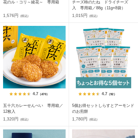
花のル・コリ～綾花～ 専用箱
チーズ柿のたね ドライチーズ
入 専用箱／88g（11g×8袋）
1,576円
1,015円
(税込)
(税込)
4.7
4.7
（470）
（92）
五十六カレーせんべい 専用箱／
5個お得セットしらすとアーモンド
12枚入
のお煎餅
1,320円
1,780円
(税込)
(税込)