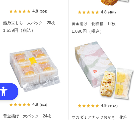
4.8
（306）
4.8
（664）
越乃豆もち 大パック 28枚
黄金揚げ 化粧箱 12枚
1,539円（税込）
1,090円（税込）
4.8
（664）
4.9
（1147）
黄金揚げ 大パック 24枚
マカダミアナッツおかき 化粧
箱 14枚
1,663円（税込）
1,155円（税込）