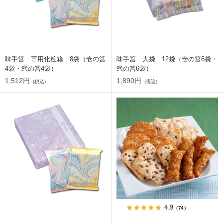
味手筥 専用化粧箱 8袋（壱の筥
味手筥 大袋 12袋（壱の筥6袋・
4袋・弐の筥4袋）
弐の筥6袋）
1,512円
1,890円
(税込)
(税込)
4.9
（74）