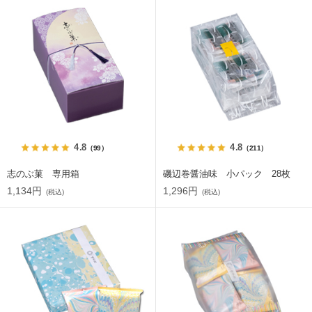
4.8
4.8
（99）
（211）
志のぶ菓 専用箱
磯辺巻醤油味 小パック 28枚
1,134円
1,296円
(税込)
(税込)