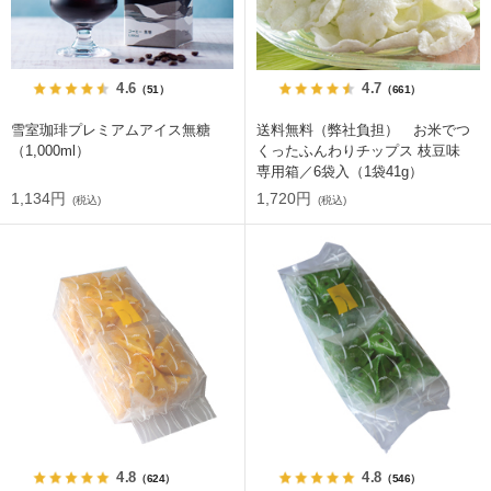
4.6
4.7
（51）
（661）
雪室珈琲プレミアムアイス無糖
送料無料（弊社負担） お米でつ
（1,000ml）
くったふんわりチップス 枝豆味
専用箱／6袋入（1袋41g）
1,134円
1,720円
(税込)
(税込)
4.8
4.8
（624）
（546）