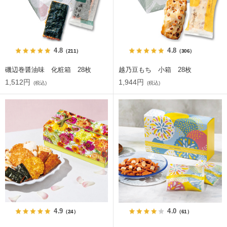
4.8
4.8
（211）
（306）
磯辺巻醤油味 化粧箱 28枚
越乃豆もち 小箱 28枚
1,512円
1,944円
(税込)
(税込)
4.9
4.0
（24）
（61）