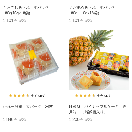
もろこしあられ 小パック
えだまめあられ 小パック
180g(10g×18袋)
180g（10g×18袋）
1,101円
1,101円
(税込)
(税込)
4.7
4.4
（295）
（27）
かれー煎餅 大パック 24枚
旺來酥 パイナップルケーキ 専
用箱 （1箱9個入り）
1,846円
1,200円
(税込)
(税込)