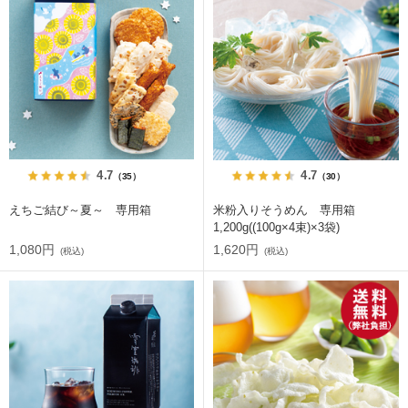
4.7
4.7
（35）
（30）
えちご結び～夏～ 専用箱
米粉入りそうめん 専用箱
1,200g((100g×4束)×3袋)
1,080円
1,620円
(税込)
(税込)