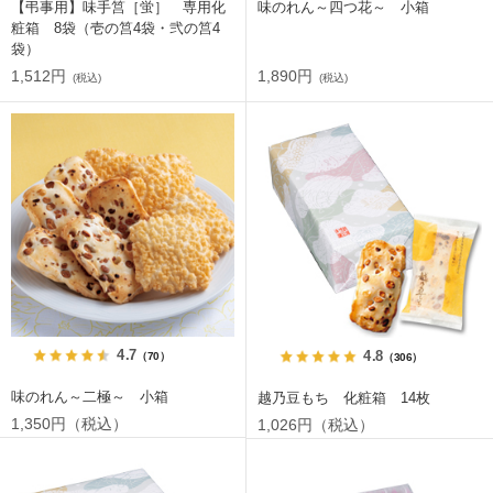
【弔事用】味手筥［蛍］ 専用化
味のれん～四つ花～ 小箱
粧箱 8袋（壱の筥4袋・弐の筥4
袋）
1,512円
1,890円
(税込)
(税込)
4.7
4.8
（70）
（306）
味のれん～二極～ 小箱
越乃豆もち 化粧箱 14枚
1,350円（税込）
1,026円（税込）