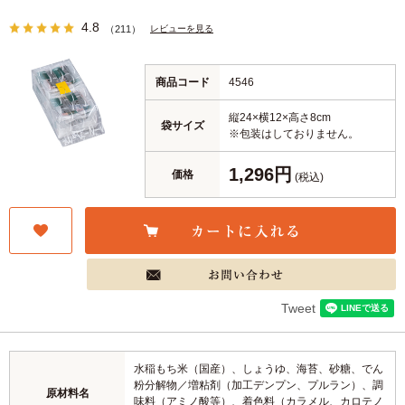
4.8
レビューを見る
（211）
商品コード
4546
縦24×横12×高さ8cm
袋サイズ
※包装はしておりません。
1,296円
価格
(税込)
Tweet
水稲もち米（国産）、しょうゆ、海苔、砂糖、でん
粉分解物／増粘剤（加工デンプン、プルラン）、調
原材料名
味料（アミノ酸等）、着色料（カラメル、カロテノ