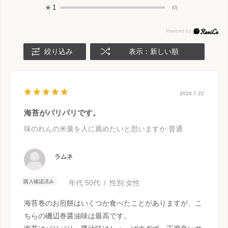
★
1
(0)
絞り込み
表示：新しい順
2026.7.22
海苔がパリパリです。
味のれんの米菓を人に薦めたいと思いますか
:普通
ラムネ
購入確認済み
年代:
50代
性別:
女性
海苔巻のお煎餅はいくつか食べたことがありますが、こ
ちらの磯辺巻醤油味は最高です。