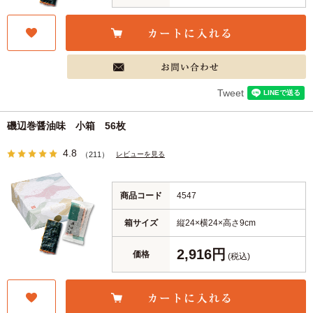
Tweet
磯辺巻醤油味 小箱 56枚
4.8
レビューを見る
（211）
商品コード
4547
箱サイズ
縦24×横24×高さ9cm
2,916円
価格
(税込)