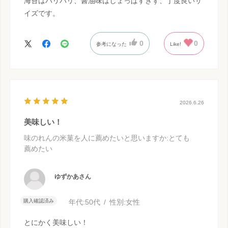
海苔はパリパリ、醤油味はしょっぱすぎず、丁度良いサ
イズです。
0
0
参考になった
Like!
2026.6.26
美味しい！
味のれんの米菓を人に薦めたいと思いますか
:とても
薦めたい
ゆずかあさん
購入確認済み
年代:
50代
性別:
女性
とにかく美味しい！