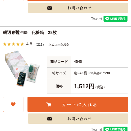
Tweet
磯辺巻醤油味 化粧箱 28枚
4.8
レビューを見る
（211）
商品コード
4545
箱サイズ
縦24×横12×高さ8.5cm
1,512円
価格
(税込)
Tweet