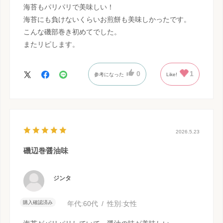
海苔もパリパリで美味しい！
海苔にも負けないくらいお煎餅も美味しかったです。
こんな磯部巻き初めてでした。
またリピします。
0
1
参考になった
Like!
2026.5.23
磯辺巻醤油味
ジンタ
購入確認済み
年代:
60代
性別:
女性