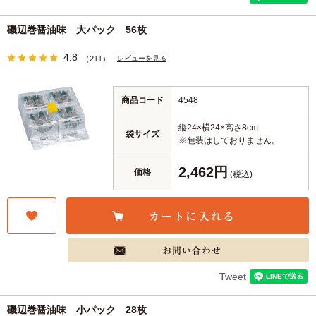
磯辺巻醤油味 大パック 56枚
4.8
レビューを見る
（211）
商品コード
4548
縦24×横24×高さ8cm
袋サイズ
※包装はしておりません。
2,462円
価格
(税込)
Tweet
磯辺巻醤油味 小パック 28枚