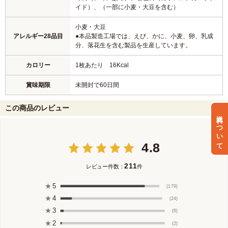
イド）、（一部に小麦・大豆を含む）
小麦・大豆
アレルギー28品目
●本品製造工場では、えび、かに、小麦、卵、乳成
分、落花生を含む製品を生産しています。
カロリー
1枚あたり 16Kcal
賞味期限
未開封で60日間
この商品のレビュー
送料について
4.8
211
レビュー件数：
件
★
5
(179)
★
4
(24)
★
3
(6)
★
2
(2)