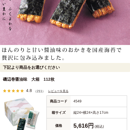
下記より商品をお選びください
磯辺巻醤油味 大箱 112枚
4.8
レビューを見る
（211）
商品コード
4549
箱サイズ
縦24×横24×高さ17cm
5,616円
価格
(税込)