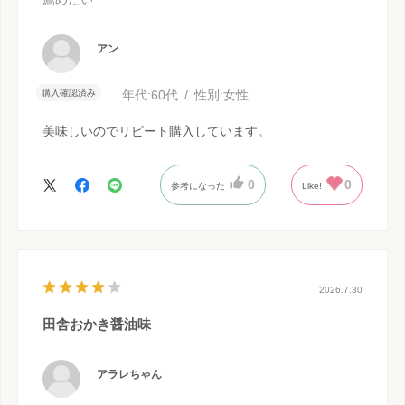
アン
購入確認済み
年代:
60代
性別:
女性
美味しいのでリピート購入しています。
0
0
参考になった
Like!
2026.7.30
田舎おかき醤油味
アラレちゃん