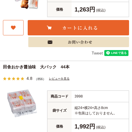
1,263円
価格
(税込)
Tweet
田舎おかき醤油味 大パック 44本
4.8
レビューを見る
（856）
商品コード
3998
縦24×横24×高さ8cm
袋サイズ
※包装はしておりません。
1,992円
価格
(税込)