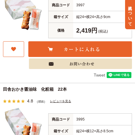
商品コード
3997
送料について
箱サイズ
縦24×横24×高さ9cm
2,419円
価格
(税込)
Tweet
田舎おかき醤油味 化粧箱 22本
4.8
レビューを見る
（856）
商品コード
3995
箱サイズ
縦24×横12×高さ8.5cm