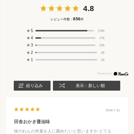
4.8
856
レビュー件数：
件
★
5
(760)
★
4
(74)
★
3
(10)
★
2
(8)
★
1
(4)
絞り込み
表示：新しい順
2026.7.31
田舎おかき醤油味
味のれんの米菓を人に薦めたいと思いますか
:とても