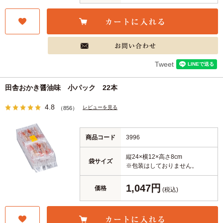
Tweet
田舎おかき醤油味 小パック 22本
4.8
レビューを見る
（856）
商品コード
3996
縦24×横12×高さ8cm
袋サイズ
※包装はしておりません。
1,047円
価格
(税込)