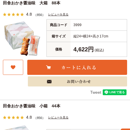
田舎おかき醤油味 大箱 88本
4.8
レビューを見る
（856）
商品コード
3999
箱サイズ
縦24×横24×高さ17cm
4,622円
価格
(税込)
Tweet
田舎おかき醤油味 小箱 44本
4.8
レビューを見る
（856）