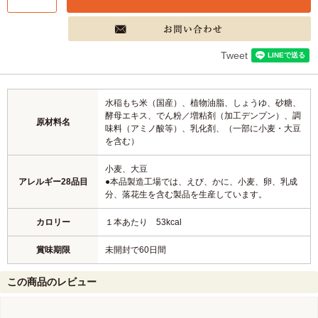
Tweet
水稲もち米（国産）、植物油脂、しょうゆ、砂糖、
酵母エキス、でん粉／増粘剤（加工デンプン）、調
原材料名
味料（アミノ酸等）、乳化剤、（一部に小麦・大豆
を含む）
小麦、大豆
アレルギー28品目
●本品製造工場では、えび、かに、小麦、卵、乳成
分、落花生を含む製品を生産しています。
カロリー
１本あたり 53kcal
賞味期限
未開封で60日間
この商品のレビュー