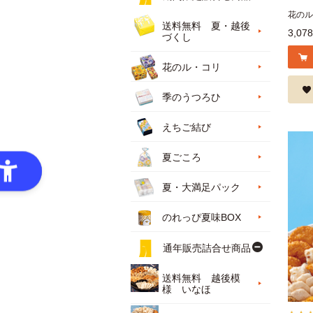
花のル
送料無料 夏・越後
3,07
づくし
花のル・コリ
季のうつろひ
えちご結び
夏ごころ
夏・大満足パック
のれっぴ夏味BOX
通年販売詰合せ商品
送料無料 越後模
様 いなほ