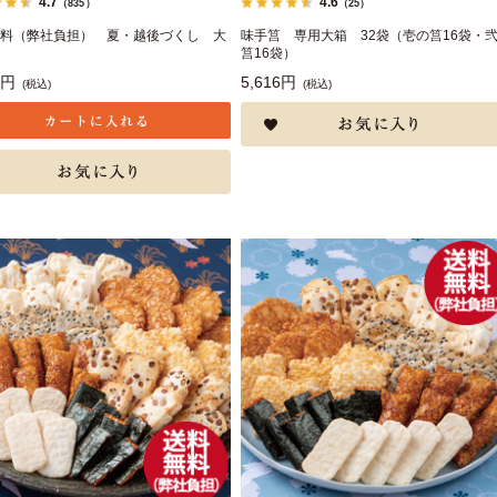
4.7
4.6
（835）
（25）
料（弊社負担） 夏・越後づくし 大
味手筥 専用大箱 32袋（壱の筥16袋・
筥16袋）
8円
5,616円
(税込)
(税込)