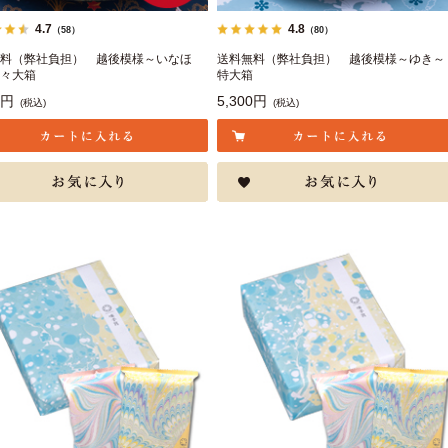
4.7
4.8
（58）
（80）
料（弊社負担） 越後模様～いなほ
送料無料（弊社負担） 越後模様～ゆき
々大箱
特大箱
0円
5,300円
(税込)
(税込)