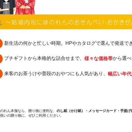
〜結婚内祝に味のれんの
おせんべい・おかき
新生活の何かと忙しい時期。HPやカタログで選んで発送で
プチギフトから本格的な詰合せまで、
から選べ
様々な価格帯
来客のお茶うけや普段のおやつにも人気があり、
幅広い年代
のれん本舗なら、贈り物に便利な、
のし紙（かけ紙）・メッセージカード・手提げ
祝いの贈り物に、ぜひご利用ください。