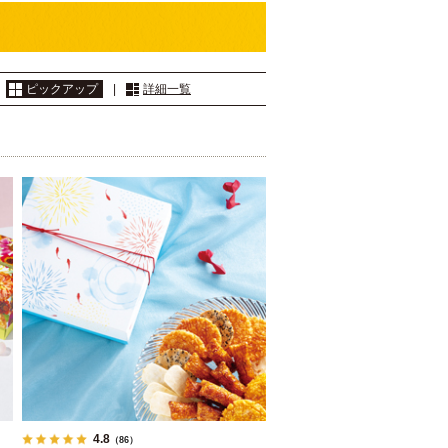
：
ピックアップ
|
詳細一覧
4.8
（86）