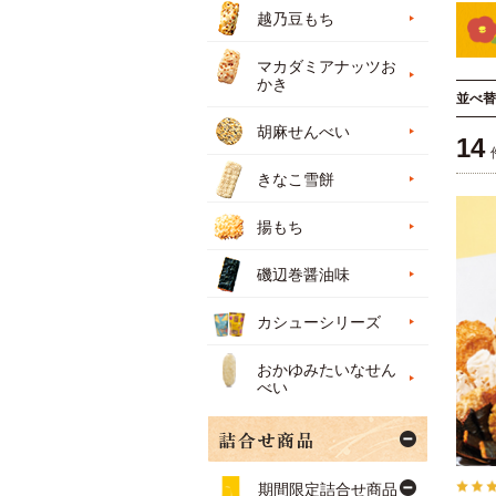
越乃豆もち
マカダミアナッツお
かき
並べ替
胡麻せんべい
14
きなこ雪餅
揚もち
磯辺巻醤油味
カシューシリーズ
おかゆみたいなせん
べい
期間限定詰合せ商品