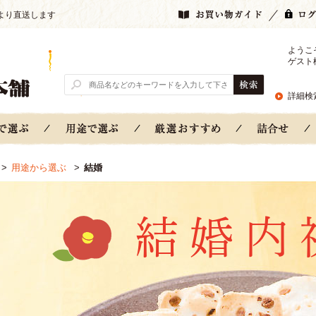
より直送します
ようこ
ゲスト
詳細検
>
用途から選ぶ
>
結婚
結婚内