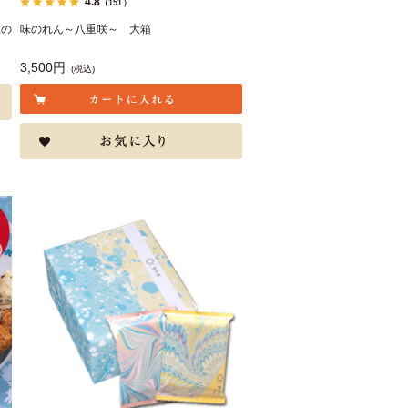
4.8
（151）
弐の
味のれん～八重咲～ 大箱
3,500円
(税込)