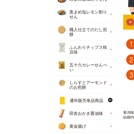
黒まめ塩レモン割り
せん
職人仕立てのだし煎
餅
ふんわりチップス枝
豆味
五十六カレーせんべ
い
しらすとアーモンド
のお煎餅
通年販売単品商品
新潟味
田舎おかき醤油味
結婚内
黄金揚げ