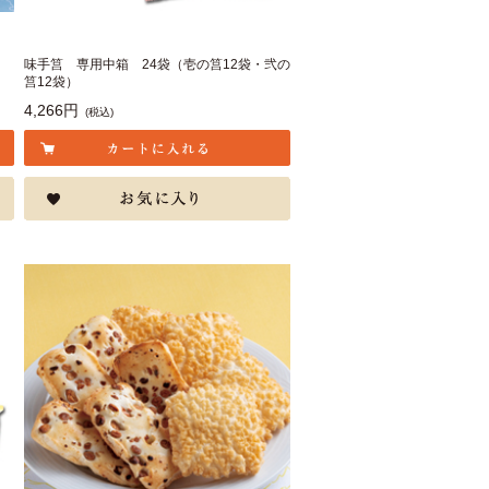
～
味手筥 専用中箱 24袋（壱の筥12袋・弐の
筥12袋）
4,266円
(税込)