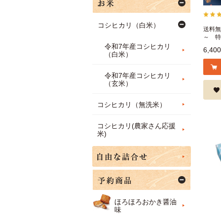
コシヒカリ（白米）
送料無
～ 特
令和7年産コシヒカリ
6,40
（白米）
令和7年産コシヒカリ
（玄米）
コシヒカリ（無洗米）
コシヒカリ(農家さん応援
米)
ほろほろおかき醤油
味