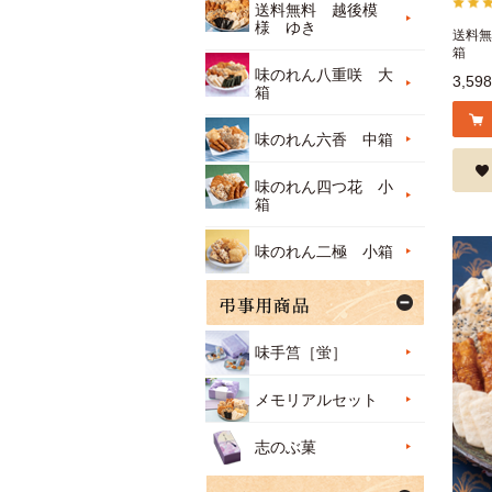
送料無料 越後模
様 ゆき
送料無
箱
味のれん八重咲 大
3,59
箱
味のれん六香 中箱
味のれん四つ花 小
箱
味のれん二極 小箱
味手筥［蛍］
メモリアルセット
志のぶ菓