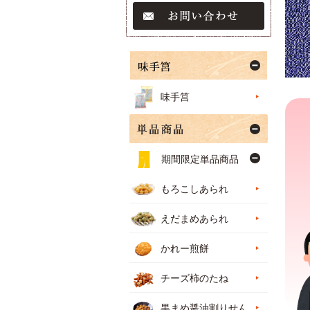
味手筥
期間限定単品商品
もろこしあられ
えだまめあられ
かれー煎餅
チーズ柿のたね
黒まめ醤油割りせん