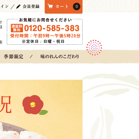
0
そ
様
索
祝