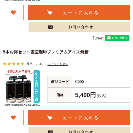
Tweet
5本お得セット雪室珈琲プレミアムアイス無糖
4.6
レビューを見る
（51）
商品コード
C555
5,400円
価格
(税込)