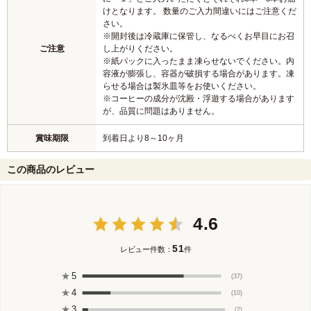
けとなります。 数量のご入力間違いにはご注意くだ
さい。
※開封後は冷蔵庫に保管し、なるべくお早目にお召
ご注意
し上がりください。
※紙パックに入ったまま凍らせないでください。内
容液が膨張し、容器が破損する場合があります。凍
らせる場合は製氷皿等をお使いください。
※コーヒーの成分が沈殿・浮遊する場合があります
が、品質に問題はありません。
賞味期限
到着日より8～10ヶ月
この商品のレビュー
4.6
51
レビュー件数：
件
★
5
(37)
★
4
(10)
★
3
(2)