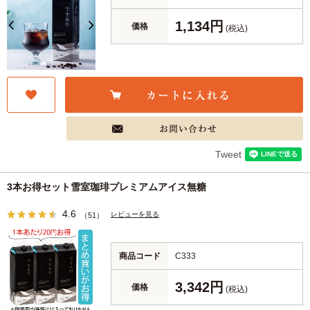
1,134円
価格
(税込)
Tweet
3本お得セット雪室珈琲プレミアムアイス無糖
4.6
レビューを見る
（51）
商品コード
C333
3,342円
価格
(税込)