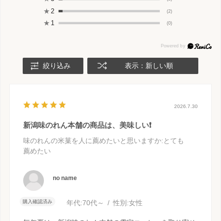
★
2
(2)
★
1
(0)
絞り込み
表示：新しい順
2026.7.30
新潟味のれん本舗の商品は、美味しい❗️
味のれんの米菓を人に薦めたいと思いますか
:とても
薦めたい
no name
購入確認済み
年代:
70代～
性別:
女性