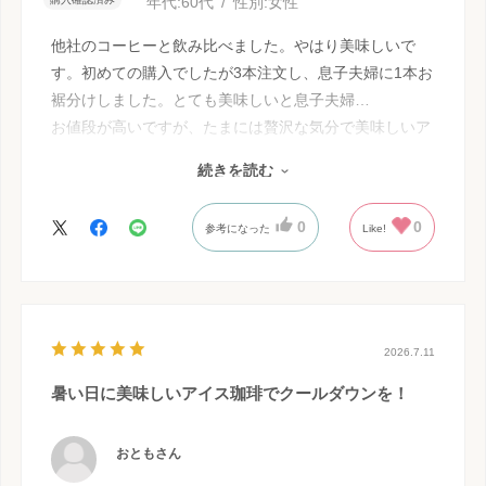
年代:
60代
性別:
女性
他社のコーヒーと飲み比べました。やはり美味しいで
す。初めての購入でしたが3本注文し、息子夫婦に1本お
裾分けしました。とても美味しいと息子夫婦…
お値段が高いですが、たまには贅沢な気分で美味しいア
イスコーヒーを味わいたいですから。また注文したいと
続きを読む
思います。
0
0
参考になった
Like!
2026.7.11
暑い日に美味しいアイス珈琲でクールダウンを！
おともさん