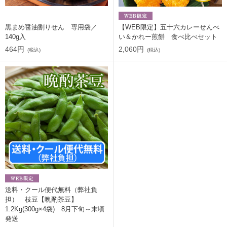
黒まめ醤油割りせん 専用袋／
【WEB限定】五十六カレーせんべ
140g入
い＆かれー煎餅 食べ比べセット
464円
2,060円
(税込)
(税込)
送料・クール便代無料（弊社負
担） 枝豆【晩酌茶豆】
1.2Kg(300g×4袋) 8月下旬～末頃
発送