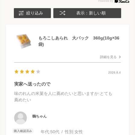
絞り込み
表示：新しい順
もろこしあられ 大パック 360g(10g×36
袋)
詳細を見る
2026.8.4
実家へ送ったので
味のれんの米菓を人に薦めたいと思いますか
:とても
薦めたい
鶴ちゃん
購入確認済み
年代:
50代
性別:
女性