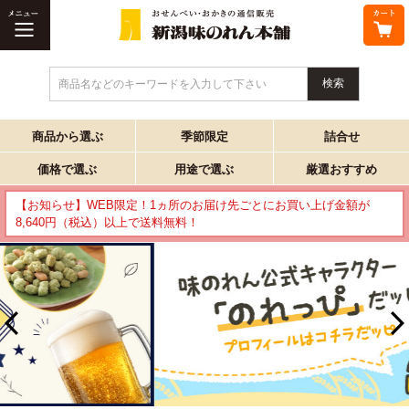
商品名などのキーワードを入力して下さい
商品から選ぶ
季節限定
詰合せ
価格で選ぶ
用途で選ぶ
厳選おすすめ
【お知らせ】WEB限定！1ヵ所のお届け先ごとにお買い上げ金額が
8,640円（税込）以上で送料無料！