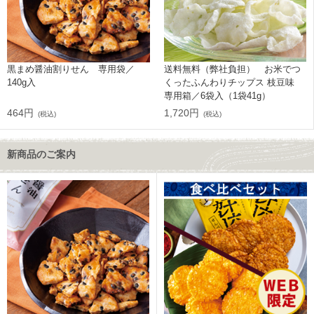
黒まめ醤油割りせん 専用袋／
送料無料（弊社負担） お米でつ
140g入
くったふんわりチップス 枝豆味
専用箱／6袋入（1袋41g）
464円
1,720円
(税込)
(税込)
新商品のご案内