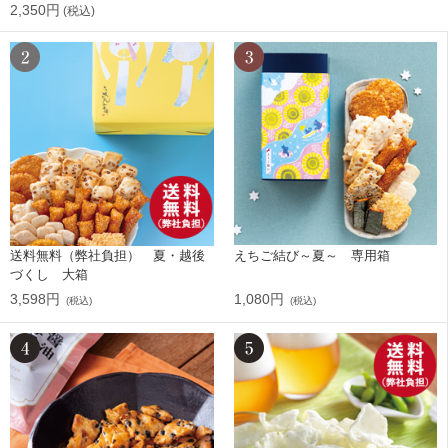
2,350円
(税込)
送料無料（弊社負担） 夏・越後
えちご結び～夏～ 専用箱
づくし 大箱
3,598円
1,080円
(税込)
(税込)