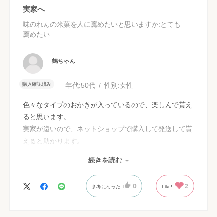
実家へ
味のれんの米菓を人に薦めたいと思いますか
:とても
薦めたい
鶴ちゃん
購入確認済み
年代:
50代
性別:
女性
色々なタイプのおかきが入っているので、楽しんで貰え
ると思います。
実家が遠いので、ネットショップで購入して発送して貰
えると助かります。
季節毎に嬉しいパックが出れば、また利用したいと思い
続きを読む
ます。
0
2
参考になった
Like!