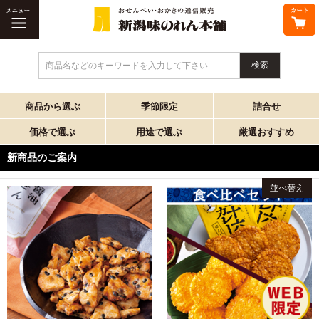
商品名などのキーワードを入力して下さい
商品から選ぶ
季節限定
詰合せ
価格で選ぶ
用途で選ぶ
厳選おすすめ
新商品のご案内
並べ替え