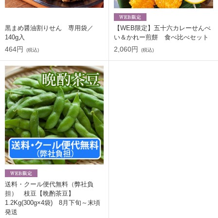
黒まめ醤油割りせん 専用袋／
【WEB限定】五十六カレーせんべ
140g入
い＆かれー煎餅 食べ比べセット
464円
2,060円
(税込)
(税込)
送料・クール便代無料（弊社負
担） 枝豆【晩酌茶豆】
1.2Kg(300g×4袋) 8月下旬～末頃
発送