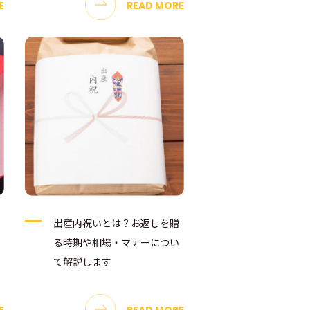
E
READ MORE
出産内祝いとは？お返しを贈
る時期や相場・マナーについ
て解説します
E
READ MORE