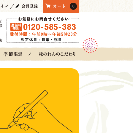
0
そ
様
索