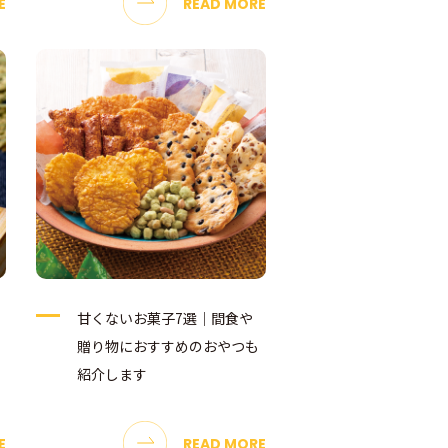
E
READ MORE
甘くないお菓子7選｜間食や
贈り物におすすめのおやつも
紹介します
E
READ MORE