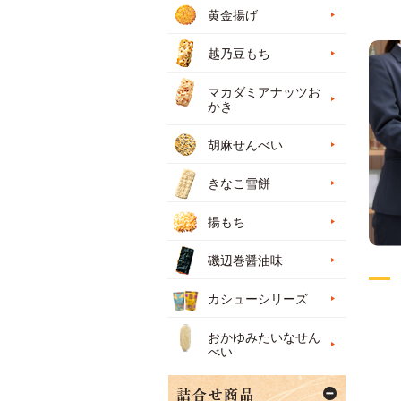
黄金揚げ
越乃豆もち
マカダミアナッツお
かき
胡麻せんべい
きなこ雪餅
揚もち
磯辺巻醤油味
カシューシリーズ
おかゆみたいなせん
べい