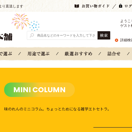
より直送します
ようこ
ゲスト
詳細検
MINI COLUMN
味のれんのミニコラム。
ちょっとためになる雑学エトセトラ。