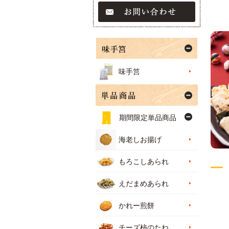
味手筥
期間限定単品商品
海老しお揚げ
もろこしあられ
えだまめあられ
かれー煎餅
チーズ柿のたね