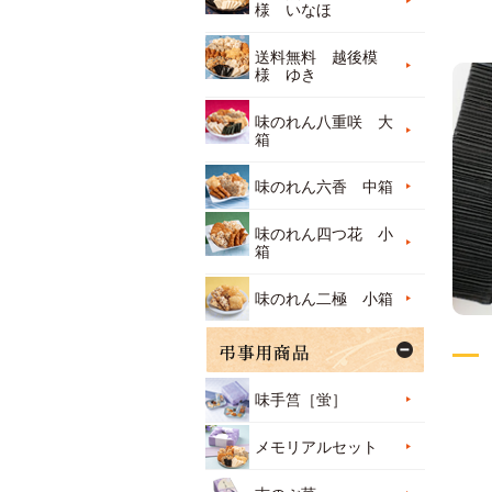
様 いなほ
送料無料 越後模
様 ゆき
味のれん八重咲 大
箱
味のれん六香 中箱
味のれん四つ花 小
箱
味のれん二極 小箱
味手筥［蛍］
メモリアルセット