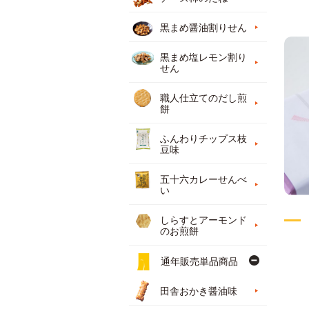
黒まめ醤油割りせん
黒まめ塩レモン割り
せん
職人仕立てのだし煎
餅
ふんわりチップス枝
豆味
五十六カレーせんべ
い
しらすとアーモンド
のお煎餅
通年販売単品商品
田舎おかき醤油味