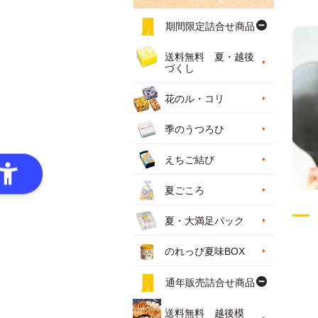
期間限定詰合せ商品
送料無料 夏・越後
づくし
花のル・コリ
季のうつろひ
えちご結び
夏ごころ
夏・大満足パック
のれっぴ夏味BOX
通年販売詰合せ商品
送料無料 越後模