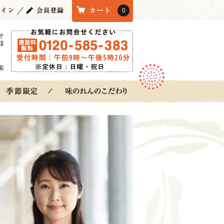
0
そ
様
索