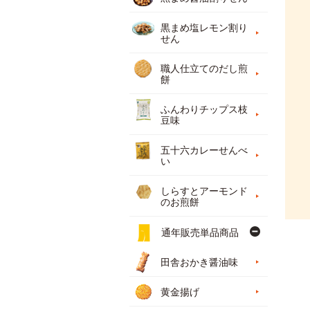
黒まめ塩レモン割り
せん
職人仕立てのだし煎
餅
ふんわりチップス枝
豆味
五十六カレーせんべ
い
しらすとアーモンド
のお煎餅
通年販売単品商品
田舎おかき醤油味
黄金揚げ