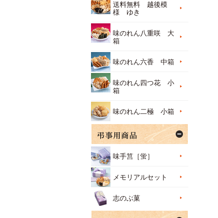
送料無料 越後模
様 ゆき
味のれん八重咲 大
箱
味のれん六香 中箱
味のれん四つ花 小
箱
味のれん二極 小箱
味手筥［蛍］
メモリアルセット
志のぶ菓