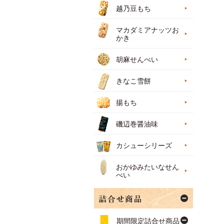
越乃豆もち
マカダミアナッツお
かき
胡麻せんべい
きなこ雪餅
揚もち
磯辺巻醤油味
カシューシリーズ
おかゆみたいなせん
べい
期間限定詰合せ商品