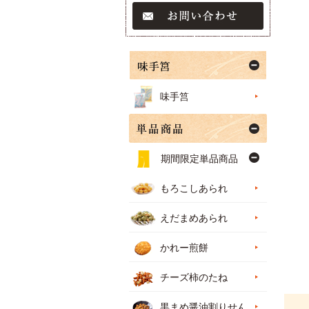
味手筥
期間限定単品商品
もろこしあられ
えだまめあられ
かれー煎餅
チーズ柿のたね
黒まめ醤油割りせん