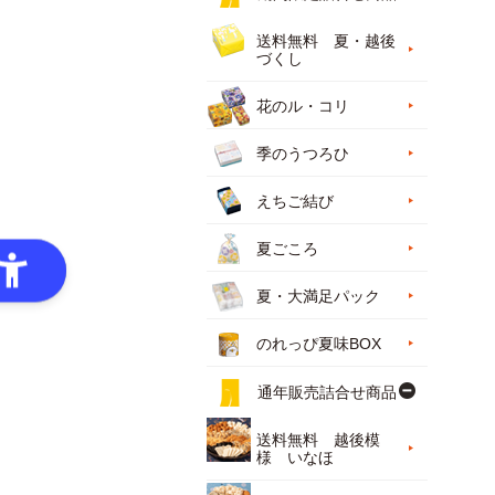
送料無料 夏・越後
づくし
花のル・コリ
季のうつろひ
えちご結び
夏ごころ
夏・大満足パック
のれっぴ夏味BOX
通年販売詰合せ商品
送料無料 越後模
様 いなほ