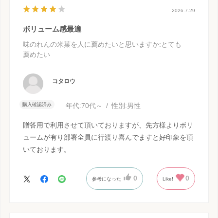
2026.7.29
ボリューム感最適
味のれんの米菓を人に薦めたいと思いますか
:とても
薦めたい
コタロウ
購入確認済み
年代:
70代～
性別:
男性
贈答用で利用させて頂いておりますが、先方様よりボリ
ュームが有り部署全員に行渡り喜んでますと好印象を頂
いております。
0
0
参考になった
Like!