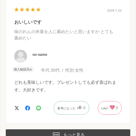
2026.7.22
おいしいです
味のれんの米菓を人に薦めたいと思いますか
:とても
薦めたい
no name
購入確認済み
年代:
30代
性別:
女性
どれも美味しいです。プレゼントしても必ず喜ばれま
す。大好きです。
0
0
参考になった
Like!
もっと見る