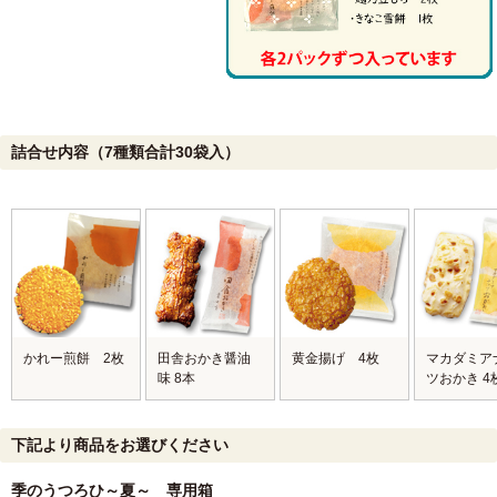
詰合せ内容（7種類合計30袋入）
かれー煎餅 2枚
田舎おかき醤油
黄金揚げ 4枚
マカダミア
味 8本
ツおかき 4
下記より商品をお選びください
季のうつろひ～夏～ 専用箱