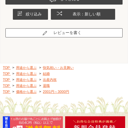
絞り込み
表示：新しい順
レビューを書く
TOP
>
用途から選ぶ
>
快気祝い・お見舞い
TOP
>
用途から選ぶ
>
結婚
TOP
>
用途から選ぶ
>
出産内祝
TOP
>
用途から選ぶ
>
退職
TOP
>
価格から選ぶ
>
2001円～3000円