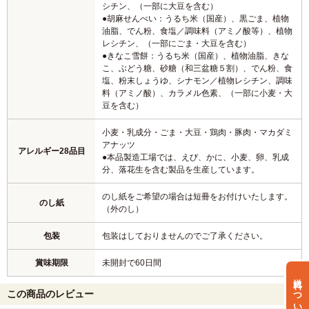
シチン、（一部に大豆を含む）
●胡麻せんべい：うるち米（国産）、黒ごま、植物
油脂、でん粉、食塩／調味料（アミノ酸等）、植物
レシチン、（一部にごま・大豆を含む）
●きなこ雪餅：うるち米（国産）、植物油脂、きな
こ、ぶどう糖、砂糖（和三盆糖５割）、でん粉、食
塩、粉末しょうゆ、シナモン／植物レシチン、調味
料（アミノ酸）、カラメル色素、（一部に小麦・大
豆を含む）
小麦・乳成分・ごま・大豆・鶏肉・豚肉・マカダミ
アナッツ
アレルギー28品目
●本品製造工場では、えび、かに、小麦、卵、乳成
分、落花生を含む製品を生産しています。
のし紙をご希望の場合は短冊をお付けいたします。
のし紙
（外のし）
包装
包装はしておりませんのでご了承ください。
賞味期限
未開封で60日間
送料について
この商品のレビュー