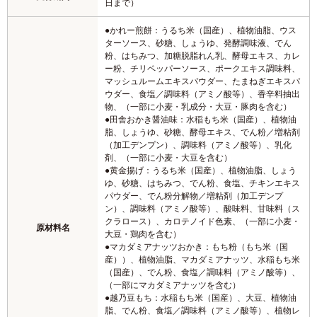
日まで）
●かれー煎餅：うるち米（国産）、植物油脂、ウス
ターソース、砂糖、しょうゆ、発酵調味液、でん
粉、はちみつ、加糖脱脂れん乳、酵母エキス、カレ
ー粉、チリペッパーソース、ポークエキス調味料、
マッシュルームエキスパウダー、たまねぎエキスパ
ウダー、食塩／調味料（アミノ酸等）、香辛料抽出
物、（一部に小麦・乳成分・大豆・豚肉を含む）
●田舎おかき醤油味：水稲もち米（国産）、植物油
脂、しょうゆ、砂糖、酵母エキス、でん粉／増粘剤
（加工デンプン）、調味料（アミノ酸等）、乳化
剤、（一部に小麦・大豆を含む）
●黄金揚げ：うるち米（国産）、植物油脂、しょう
ゆ、砂糖、はちみつ、でん粉、食塩、チキンエキス
パウダー、でん粉分解物／増粘剤（加工デンプ
ン）、調味料（アミノ酸等）、酸味料、甘味料（ス
クラロース）、カロテノイド色素、（一部に小麦・
原材料名
大豆・鶏肉を含む）
●マカダミアナッツおかき：もち粉（もち米（国
産））、植物油脂、マカダミアナッツ、水稲もち米
（国産）、でん粉、食塩／調味料（アミノ酸等）、
（一部にマカダミアナッツを含む）
●越乃豆もち：水稲もち米（国産）、大豆、植物油
脂、でん粉、食塩／調味料（アミノ酸等）、植物レ