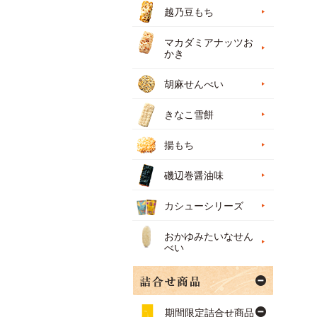
越乃豆もち
マカダミアナッツお
かき
胡麻せんべい
きなこ雪餅
揚もち
磯辺巻醤油味
カシューシリーズ
おかゆみたいなせん
べい
期間限定詰合せ商品