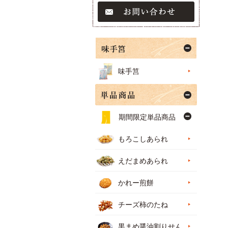
味手筥
期間限定単品商品
もろこしあられ
えだまめあられ
かれー煎餅
チーズ柿のたね
黒まめ醤油割りせん