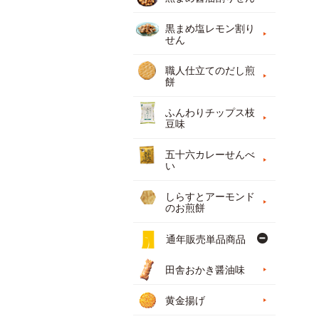
黒まめ塩レモン割り
せん
職人仕立てのだし煎
餅
ふんわりチップス枝
豆味
五十六カレーせんべ
い
しらすとアーモンド
のお煎餅
通年販売単品商品
田舎おかき醤油味
黄金揚げ