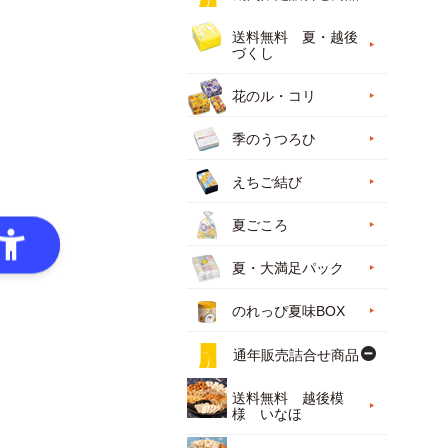
送料無料 夏・越後
づくし
花のル・コリ
季のうつろひ
えちご結び
夏ごころ
夏・大満足パック
のれっぴ夏味BOX
通年販売詰合せ商品
送料無料 越後模
様 いなほ