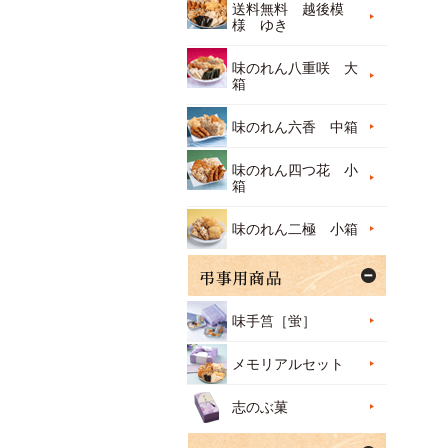
送料無料 越後模
様 ゆき
味のれん八重咲 大
箱
味のれん六香 中箱
味のれん四つ花 小
箱
味のれん二極 小箱
味手筥［蛍］
メモリアルセット
志のぶ菓