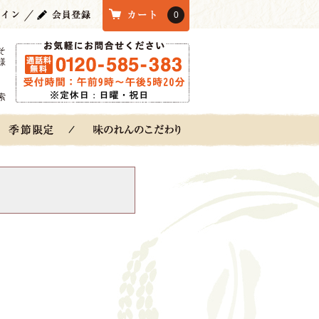
0
そ
様
索