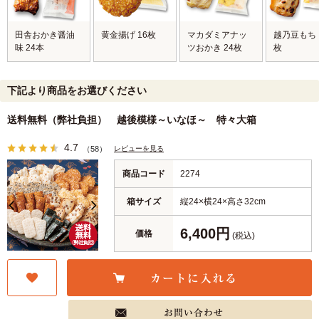
田舎おかき醤油
黄金揚げ 16枚
マカダミアナッ
越乃豆もち
味 24本
ツおかき 24枚
枚
下記より商品をお選びください
送料無料（弊社負担） 越後模様～いなほ～ 特々大箱
4.7
レビューを見る
（58）
商品コード
2274
箱サイズ
縦24×横24×高さ32cm
6,400円
価格
(税込)