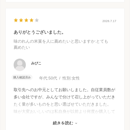
2026.7.17
ありがとうございました。
味のれんの米菓を人に薦めたいと思いますか
:とても
薦めたい
みぴこ
購入確認済み
年代:
50代
性別:
女性
取引先へのお中元としてお願いしました。自従業員数が
多い会社ですが、みんなで分けて召し上がっていただき
たく量が多いものをと思い選ばせていただきました。
味が大変おいしいのは私自身が以前より何度か購入して
保証済みです！！ が、先様からの何の連絡も味の感想
続きを読む
もなく評価が出来ないため★を１つマイナスにしまし