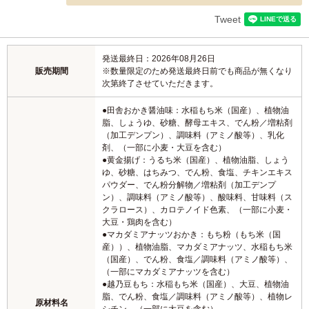
Tweet
発送最終日：2026年08月26日
販売期間
※数量限定のため発送最終日前でも商品が無くなり
次第終了させていただきます。
●田舎おかき醤油味：水稲もち米（国産）、植物油
脂、しょうゆ、砂糖、酵母エキス、でん粉／増粘剤
（加工デンプン）、調味料（アミノ酸等）、乳化
剤、（一部に小麦・大豆を含む）
●黄金揚げ：うるち米（国産）、植物油脂、しょう
ゆ、砂糖、はちみつ、でん粉、食塩、チキンエキス
パウダー、でん粉分解物／増粘剤（加工デンプ
ン）、調味料（アミノ酸等）、酸味料、甘味料（ス
クラロース）、カロテノイド色素、（一部に小麦・
大豆・鶏肉を含む）
●マカダミアナッツおかき：もち粉（もち米（国
産））、植物油脂、マカダミアナッツ、水稲もち米
（国産）、でん粉、食塩／調味料（アミノ酸等）、
（一部にマカダミアナッツを含む）
●越乃豆もち：水稲もち米（国産）、大豆、植物油
脂、でん粉、食塩／調味料（アミノ酸等）、植物レ
原材料名