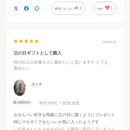
た。 また何かの折にはお願いしたいと思っているの
0
1
参考になった
Like!
で、どうぞよろしくお願いいたします。
2026.6.27
父の日ギフトとして購入
味のれんの米菓を人に薦めたいと思いますか
:とても
薦めたい
ユッコ
購入確認済み
年代:
50代
性別:
女性
おせんべい好きな両親に父の日に届くようにプレゼント
特にマカダミアせんべいが気に入ったようです
ご近所さんにもおすそ分けして勝手に宣伝しているよう