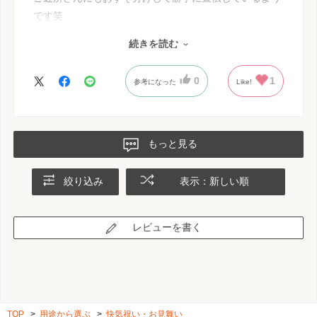
です笑
続きを読む
私も以前お友達からいただき、美味しかったので今回購
入しました
0
1
参考になった
Like!
他にもおせんべい好きがいるのでまた注文しようと思っ
ております
もっと見る
絞り込み
表示：新しい順
レビューを書く
TOP
>
用途から選ぶ
>
快気祝い・お見舞い