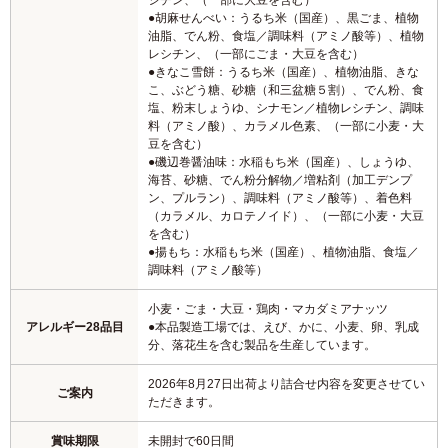
シチン、（一部に大豆を含む）
●胡麻せんべい：うるち米（国産）、黒ごま、植物
油脂、でん粉、食塩／調味料（アミノ酸等）、植物
レシチン、（一部にごま・大豆を含む）
●きなこ雪餅：うるち米（国産）、植物油脂、きな
こ、ぶどう糖、砂糖（和三盆糖５割）、でん粉、食
塩、粉末しょうゆ、シナモン／植物レシチン、調味
料（アミノ酸）、カラメル色素、（一部に小麦・大
豆を含む）
●磯辺巻醤油味：水稲もち米（国産）、しょうゆ、
海苔、砂糖、でん粉分解物／増粘剤（加工デンプ
ン、プルラン）、調味料（アミノ酸等）、着色料
（カラメル、カロテノイド）、（一部に小麦・大豆
を含む）
●揚もち：水稲もち米（国産）、植物油脂、食塩／
調味料（アミノ酸等）
小麦・ごま・大豆・鶏肉・マカダミアナッツ
アレルギー28品目
●本品製造工場では、えび、かに、小麦、卵、乳成
分、落花生を含む製品を生産しています。
2026年8月27日出荷より詰合せ内容を変更させてい
ご案内
ただきます。
賞味期限
未開封で60日間