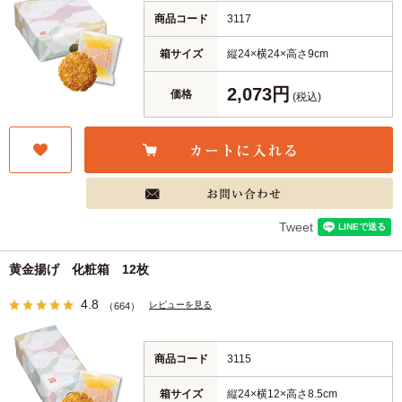
商品コード
3117
箱サイズ
縦24×横24×高さ9cm
2,073円
価格
(税込)
Tweet
黄金揚げ 化粧箱 12枚
4.8
レビューを見る
（664）
商品コード
3115
箱サイズ
縦24×横12×高さ8.5cm