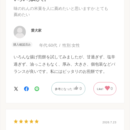
味のれんの米菓を人に薦めたいと思いますか
:とても
薦めたい
愛犬家
購入確認済み
年代:
60代
性別:
女性
いろんな揚げ煎餅を試してみましたが、甘過ぎず、塩辛
過ぎず、油っこさもなく、厚み、大きさ、個包装などバ
ランスが良いです。私にはピッタリのお煎餅です。
0
0
参考になった
Like!
2026.7.23