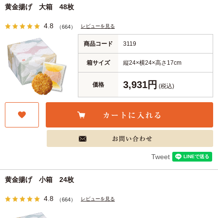
黄金揚げ 大箱 48枚
4.8
レビューを見る
（664）
商品コード
3119
箱サイズ
縦24×横24×高さ17cm
3,931円
価格
(税込)
Tweet
黄金揚げ 小箱 24枚
4.8
レビューを見る
（664）