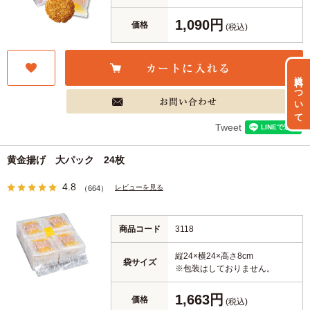
1,090円
価格
(税込)
送料について
Tweet
黄金揚げ 大パック 24枚
4.8
レビューを見る
（664）
商品コード
3118
縦24×横24×高さ8cm
袋サイズ
※包装はしておりません。
1,663円
価格
(税込)