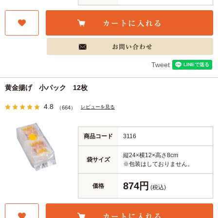
Tweet
黄金揚げ 小パック 12枚
4.8
レビューを見る
（664）
商品コード
3116
縦24×横12×高さ8cm
袋サイズ
※包装はしておりません。
874円
価格
(税込)