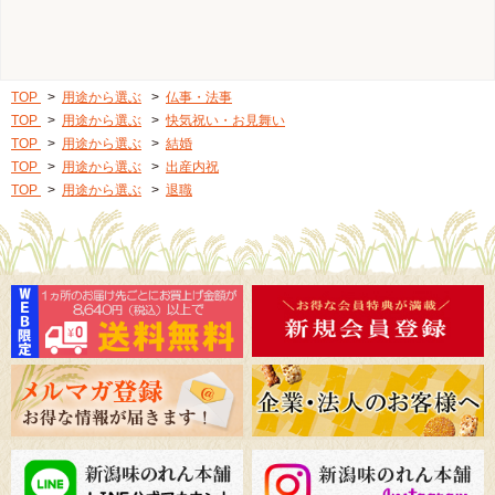
TOP
>
用途から選ぶ
>
仏事・法事
TOP
>
用途から選ぶ
>
快気祝い・お見舞い
TOP
>
用途から選ぶ
>
結婚
TOP
>
用途から選ぶ
>
出産内祝
TOP
>
用途から選ぶ
>
退職