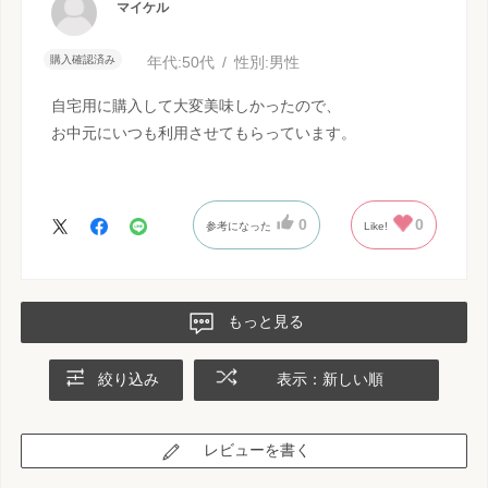
マイケル
購入確認済み
年代:
50代
性別:
男性
自宅用に購入して大変美味しかったので、
お中元にいつも利用させてもらっています。
0
0
参考になった
Like!
もっと見る
絞り込み
表示：新しい順
レビューを書く