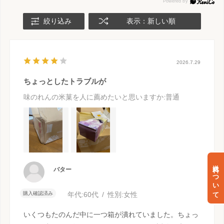
絞り込み
表示：新しい順
2026.7.29
ちょっとしたトラブルが
味のれんの米菓を人に薦めたいと思いますか
:普通
送料について
バター
購入確認済み
年代:
60代
性別:
女性
いくつもたのんだ中に一つ箱が潰れていました。ちょっ