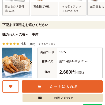
田舎おかき醤油
黄金揚げ 6枚
マカダミアナッ
越乃豆もち
味 11本
ツおかき 7枚
下記より商品をお選びください
味のれん～六香～ 中箱
4.8
レビューを見る
（107）
商品コード
1065
箱サイズ
縦25×横24×高さ12cm
2,680円
価格
(税込)