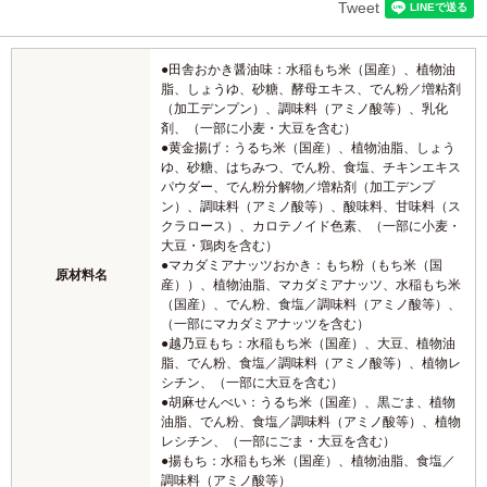
Tweet
●田舎おかき醤油味：水稲もち米（国産）、植物油
脂、しょうゆ、砂糖、酵母エキス、でん粉／増粘剤
（加工デンプン）、調味料（アミノ酸等）、乳化
剤、（一部に小麦・大豆を含む）
●黄金揚げ：うるち米（国産）、植物油脂、しょう
ゆ、砂糖、はちみつ、でん粉、食塩、チキンエキス
パウダー、でん粉分解物／増粘剤（加工デンプ
ン）、調味料（アミノ酸等）、酸味料、甘味料（ス
クラロース）、カロテノイド色素、（一部に小麦・
大豆・鶏肉を含む）
●マカダミアナッツおかき：もち粉（もち米（国
原材料名
産））、植物油脂、マカダミアナッツ、水稲もち米
（国産）、でん粉、食塩／調味料（アミノ酸等）、
（一部にマカダミアナッツを含む）
●越乃豆もち：水稲もち米（国産）、大豆、植物油
脂、でん粉、食塩／調味料（アミノ酸等）、植物レ
シチン、（一部に大豆を含む）
●胡麻せんべい：うるち米（国産）、黒ごま、植物
油脂、でん粉、食塩／調味料（アミノ酸等）、植物
レシチン、（一部にごま・大豆を含む）
●揚もち：水稲もち米（国産）、植物油脂、食塩／
調味料（アミノ酸等）