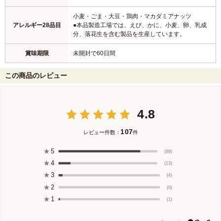
小麦・ごま・大豆・鶏肉・マカダミアナッツ
アレルギー28品目
●本品製造工場では、えび、かに、小麦、卵、乳成
分、落花生を含む製品を生産しています。
賞味期限
未開封で60日間
この商品のレビュー
4.8
107
レビュー件数：
件
★
5
(89)
★
4
(13)
★
3
(4)
★
2
(0)
★
1
(1)