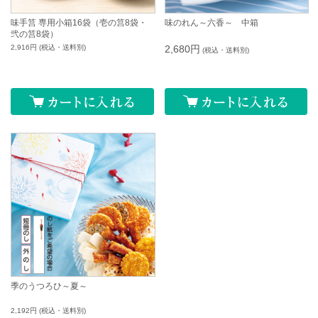
味手筥 専用小箱16袋（壱の筥8袋・
味のれん～六香～ 中箱
弐の筥8袋）
2,916円
(税込・送料別)
2,680円
(税込・送料別)
季のうつろひ～夏～
2,192円
(税込・送料別)