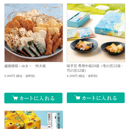
越後模様～ゆき～ 特大箱
味手筥 専用中箱24袋（壱の筥12袋・
弐の筥12袋）
5,300円
(税込・送料別)
4,266円
(税込・送料別)