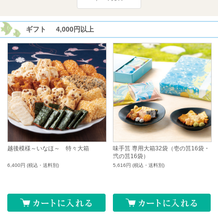
ギフト
4,000円以上
越後模様～いなほ～ 特々大箱
味手筥 専用大箱32袋（壱の筥16袋・
弐の筥16袋）
6,400円
(税込・送料別)
5,616円
(税込・送料別)