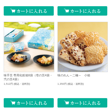
味手筥 専用化粧箱8袋（壱の筥4袋・
味のれん～二極～ 小箱
弐の筥4袋）
1,512円
(税込・送料別)
1,350円
(税込・送料別)