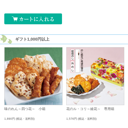
ギフト
1,000円以上
味のれん～四つ花～ 小箱
花のル・コリ～綾花～ 専用箱
1,890円
(税込・送料別)
1,576円
(税込・送料別)