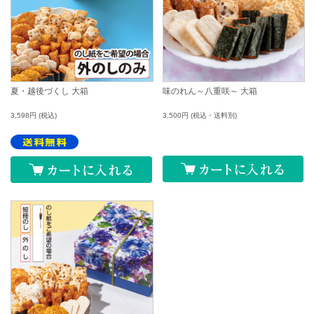
夏・越後づくし 大箱
味のれん～八重咲～ 大箱
3,598円
(税込)
3,500円
(税込・送料別)