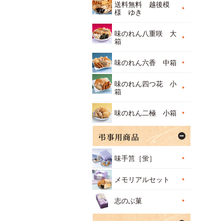
送料無料 越後模
様 ゆき
味のれん八重咲 大
箱
味のれん六香 中箱
味のれん四つ花 小
箱
味のれん二極 小箱
味手筥［蛍］
メモリアルセット
志のぶ菓