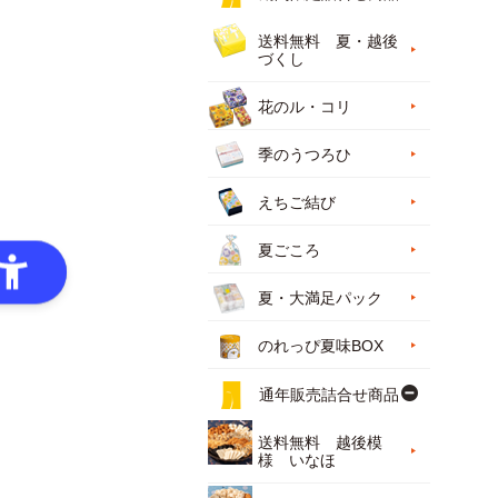
送料無料 夏・越後
づくし
花のル・コリ
季のうつろひ
えちご結び
夏ごころ
夏・大満足パック
のれっぴ夏味BOX
通年販売詰合せ商品
送料無料 越後模
様 いなほ