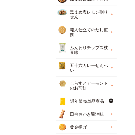
黒まめ塩レモン割り
せん
職人仕立てのだし煎
餅
ふんわりチップス枝
豆味
五十六カレーせんべ
い
しらすとアーモンド
のお煎餅
通年販売単品商品
田舎おかき醤油味
黄金揚げ