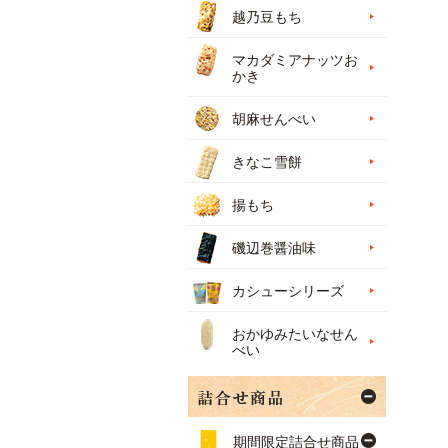
越乃豆もち
マカダミアナッツお
かき
胡麻せんべい
きなこ雪餅
揚もち
磯辺巻醤油味
カシューシリーズ
おかゆみたいなせん
べい
期間限定詰合せ商品