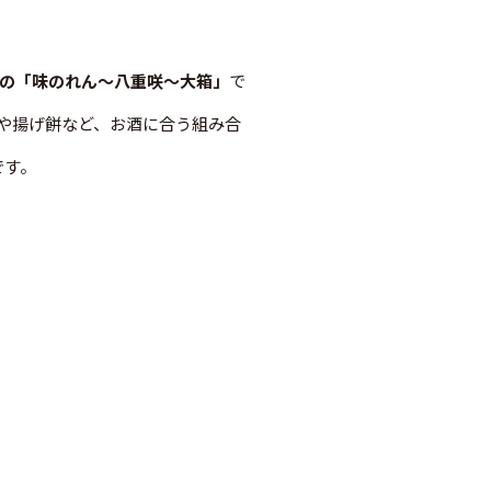
の「味のれん～八重咲～大箱」
で
や揚げ餅など、お酒に合う組み合
です。