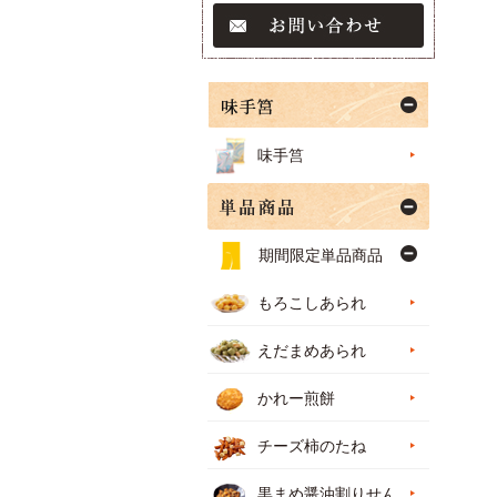
味手筥
期間限定単品商品
もろこしあられ
えだまめあられ
かれー煎餅
チーズ柿のたね
黒まめ醤油割りせん