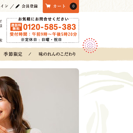
0
そ
様
索