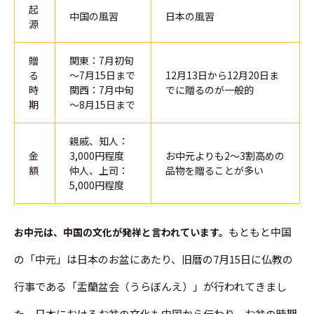
起
中国の風習
日本の風習
源
贈
関東：7月初旬
る
～7月15日まで
12月13日から12月20日ま
時
関西：7月中旬
でに贈るのが一般的
期
～8月15日まで
親戚、知人：
金
3,000円程度
お中元よりも2～3割高めの
額
仲人、上司：
品物を贈ることが多い
5,000円程度
もともと中国
お中元は、中国の文化が発祥と言われています。
の「中元」は日本のお盆にあたり、旧暦の7月15日に仏教の
行事である「盂蘭盆会（うらぼんえ）」が行われてきまし
た。日本におけるお盆の文化も中国から伝わり、お盆の時期