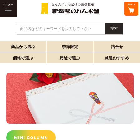
商品名などのキーワードを入力して下さい
商品から選ぶ
季節限定
詰合せ
価格で選ぶ
用途で選ぶ
厳選おすすめ
MINI COLUMN