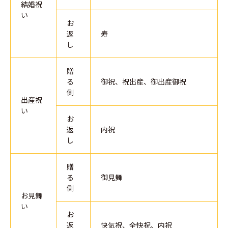
結婚祝
い
お
返
寿
し
贈
る
御祝、祝出産、御出産御祝
側
出産祝
い
お
返
内祝
し
贈
る
御見舞
側
お見舞
い
お
返
快気祝、全快祝、内祝