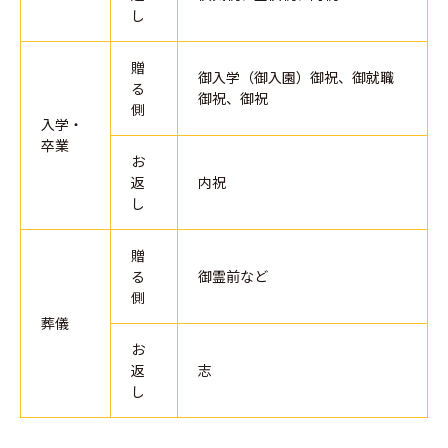
し
贈
御入学（御入園）御祝、御就職
る
御祝、御祝
側
入学・
卒業
お
返
内祝
し
贈
る
御霊前など
側
葬儀
お
返
志
し