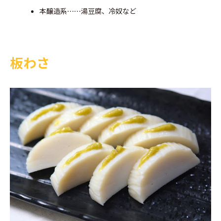
本醸造系⋯⋯湯豆腐、冷奴など
板わさ