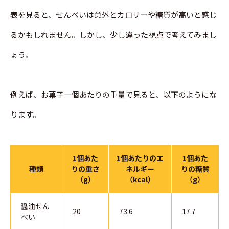
表を見ると、せんべいは意外とカロリーや糖質が高いと感じ
るかもしれません。しかし、少し違った視点で考えてみまし
ょう。
例えば、お菓子一個あたりの重量で見ると、以下のようにな
ります。
1個あた
1個あたりのエ
1個あた
種類
りの重さ
ネルギー
りの糖質
（g）
（kcal）
（g）
醤油せん
20
73.6
17.7
べい