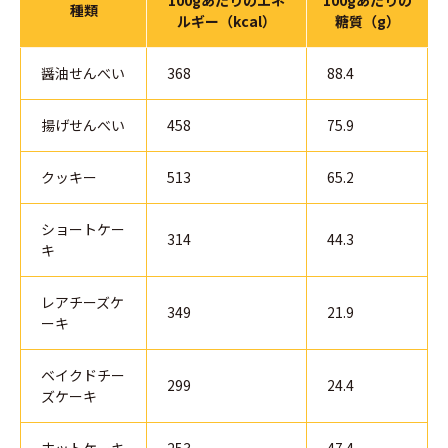
100gあたりのエネ
100gあたりの
種類
ルギー（kcal）
糖質（g）
醤油せんべい
368
88.4
揚げせんべい
458
75.9
クッキー
513
65.2
ショートケー
314
44.3
キ
レアチーズケ
349
21.9
ーキ
ベイクドチー
299
24.4
ズケーキ