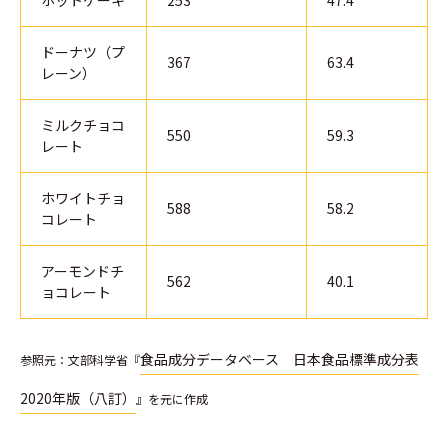
ホットケーキ
253
47.4
ドーナツ（プ
367
63.4
レーン）
ミルクチョコ
550
59.3
レート
ホワイトチョ
588
58.2
コレート
アーモンドチ
562
40.1
ョコレート
食品成分データベース 日本食品標準成分表
参照元：文部科学省『
2020年版（八訂）
』を元に作成