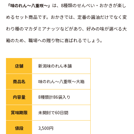
は、8種類のせんべい・おかきが楽し
「味のれん～八重咲～」
めるセット商品です。おかきでは、定番の醤油だけでなく変
わり種のマカダミアナッツなどがあり、好みの味が選べる大
箱のため、職場への贈り物に喜ばれるでしょう。
店舗
新潟味のれん本舗
商品名
味のれん～八重咲～大箱
内容量
8種類計86袋入り
賞味期限
未開封で60日間
値段
3,500円