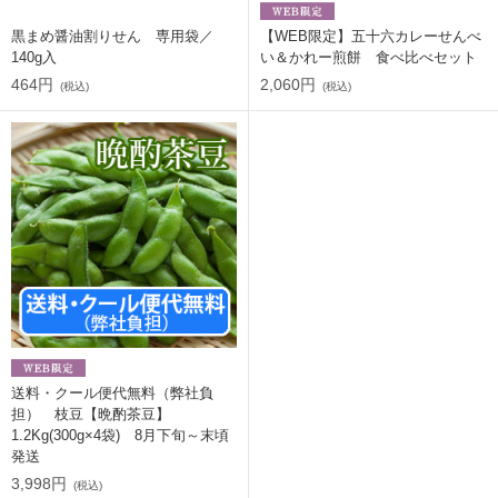
黒まめ醤油割りせん 専用袋／
【WEB限定】五十六カレーせんべ
140g入
い＆かれー煎餅 食べ比べセット
464円
2,060円
(税込)
(税込)
送料・クール便代無料（弊社負
担） 枝豆【晩酌茶豆】
1.2Kg(300g×4袋) 8月下旬～末頃
発送
3,998円
(税込)