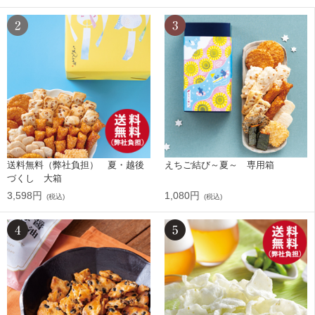
送料無料（弊社負担） 夏・越後
えちご結び～夏～ 専用箱
づくし 大箱
3,598円
1,080円
(税込)
(税込)