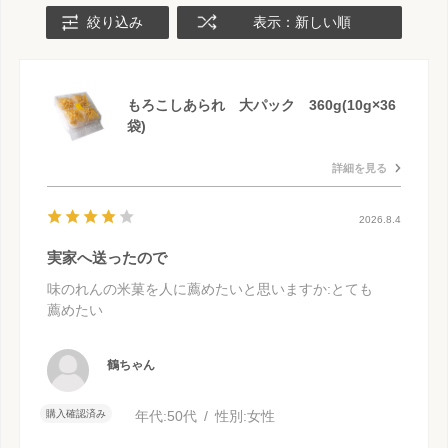
絞り込み
表示：新しい順
もろこしあられ 大パック 360g(10g×36
袋)
詳細を見る
2026.8.4
実家へ送ったので
味のれんの米菓を人に薦めたいと思いますか
:とても
薦めたい
鶴ちゃん
購入確認済み
年代:
50代
性別:
女性