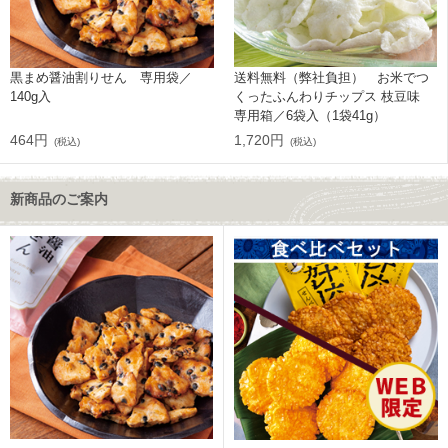
黒まめ醤油割りせん 専用袋／
送料無料（弊社負担） お米でつ
140g入
くったふんわりチップス 枝豆味
専用箱／6袋入（1袋41g）
464円
1,720円
(税込)
(税込)
新商品のご案内