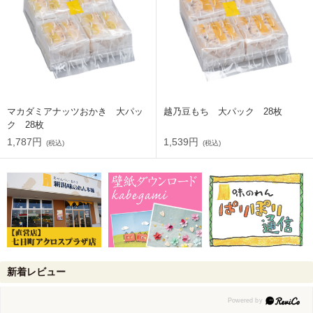
マカダミアナッツおかき 大パッ
越乃豆もち 大パック 28枚
ク 28枚
1,787円
1,539円
(税込)
(税込)
新着レビュー