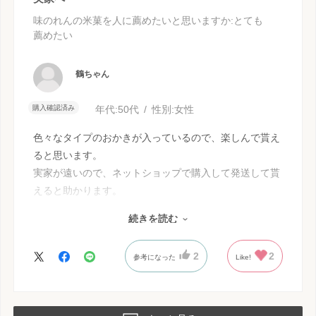
味のれんの米菓を人に薦めたいと思いますか
:とても
薦めたい
鶴ちゃん
購入確認済み
年代:
50代
性別:
女性
色々なタイプのおかきが入っているので、楽しんで貰え
ると思います。
実家が遠いので、ネットショップで購入して発送して貰
えると助かります。
季節毎に嬉しいパックが出れば、また利用したいと思い
続きを読む
ます。
2
2
参考になった
Like!