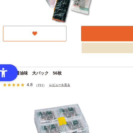
磯辺巻醤油味 大パック 56枚
4.8
レビューを見る
（211）