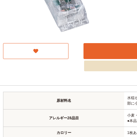
水稲
原材料名
部に
小麦
アレルギー28品目
●本
カロリー
1枚あ