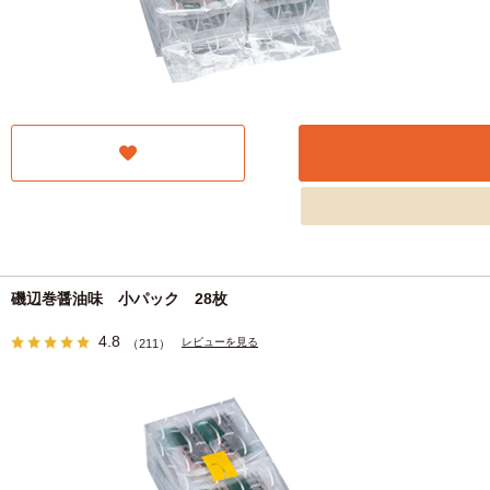
磯辺巻醤油味 小パック 28枚
4.8
レビューを見る
（211）