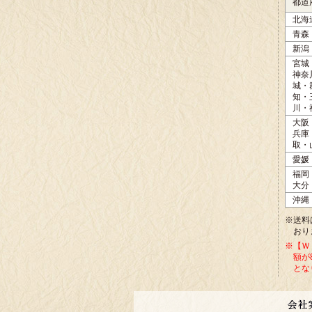
都道
北海
青森
新潟
宮城
神奈
城・
知・
川・
大阪
兵庫
取・
愛媛
福岡
大分
沖縄
※送料
おり
※【Ｗ
額が
とな