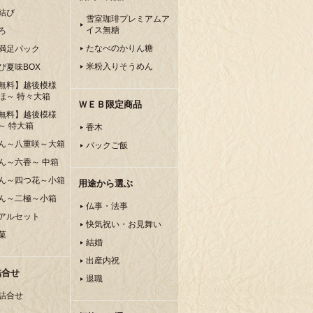
結び
雪室珈琲プレミアムア
イス無糖
ろ
たなべのかりん糖
満足パック
米粉入りそうめん
ぴ夏味BOX
無料】越後模様
ほ～ 特々大箱
ＷＥＢ限定商品
無料】越後模様
～ 特大箱
香木
ん～八重咲～大箱
パックご飯
ん～六香～ 中箱
ん～四つ花～小箱
用途から選ぶ
ん～二極～小箱
仏事・法事
アルセット
快気祝い・お見舞い
菓
結婚
出産内祝
詰合せ
退職
詰合せ