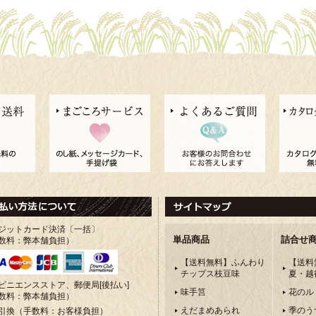
ジットカード決済〔一括〕
単品商品
詰合せ
数料：弊本舗負担）
【送料無料】ふんわり
【送料
チップス枝豆味
夏・越
ビニエンスストア、郵便局[後払い]
味手筥
花のル
数料：弊本舗負担）
えだまめあられ
季のう
引換（手数料：お客様負担）