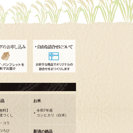
商品
お米
無料】
令和7年産
後づくし
コシヒカリ（白米）
・コリ
つろひ
新潟の銘品