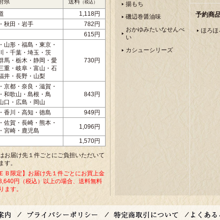
府県
送料
（税込）
揚もち
道
1,118円
予約商
磯辺巻醤油味
・秋田・岩手
782円
おかゆみたいなせんべ
ほろほ
615円
い
・山形・福島・東京・
カシューシリーズ
川・千葉・埼玉・茨
群馬・栃木・静岡・愛
730円
三重・岐阜・富山・石
福井・長野・山梨
・京都・奈良・滋賀・
・和歌山・島根・鳥
843円
山口・広島・岡山
・香川・高知・徳島
949円
・佐賀・長崎・熊本・
1,096円
・宮崎・鹿児島
1,570円
はお届け先１件ごとにご負担いただいて
ます。
ＥＢ限定】お届け先１件ごとにお買上金
8,640円（税込）以上の場合、送料無料
ります。