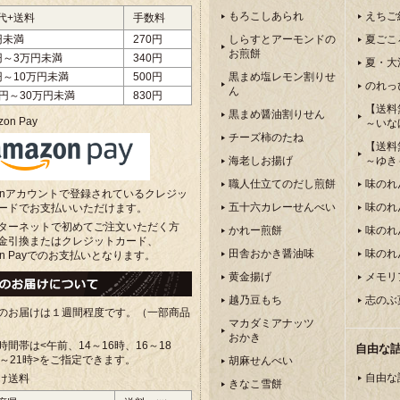
もろこしあられ
えちご
代+送料
手数料
円未満
270円
しらすとアーモンドの
夏ごこ
お煎餅
円～3万円未満
340円
夏・大
円～10万円未満
500円
黒まめ塩レモン割りせ
のれっ
ん
万円～30万円未満
830円
【送料
黒まめ醤油割りせん
on Pay
～いな
チーズ柿のたね
【送料
海老しお揚げ
～ゆき
職人仕立てのだし煎餅
味のれ
zonアカウントで登録されているクレジッ
五十六カレーせんべい
味のれ
ードでお支払いいただけます。
ターネットで初めてご注文いただく方
かれー煎餅
味のれ
金引換またはクレジットカード、
田舎おかき醤油味
味のれ
on Payでのお支払いとなります。
黄金揚げ
メモリ
越乃豆もち
志のぶ
のお届けは１週間程度です。（一部商品
マカダミアナッツ
おかき
時間帯は<午前、
14～16時、16～18
自由な
8～21時>をご指定できます。
胡麻せんべい
自由な
け送料
きなこ雪餅