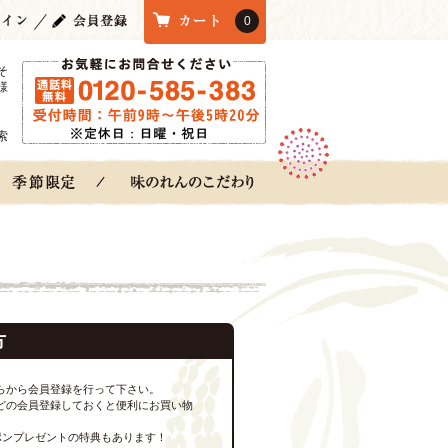
0
そ
様
索
方
らから会員登録を行って下さい。
どの会員登録しておくと便利にお買い物
ポンプレゼントの特典もあります！