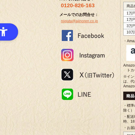
0120-826-163
商品
1万
メールでのお問合せ：
1万
niigata@ajinoren.co.jp
3万
10
・Amaz
Ama
トカ
※イン
は、代
Amaz
・標準
除く）
・配送
時、1
・お届