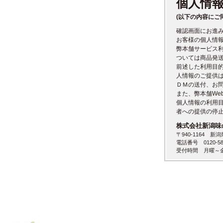
個人情
(以下の内容にご
確認画面にお進
お客様の個人情
弊本舗サービス
ついては商品発
前述した利用目
人情報のご提供
ＤＭの送付、お
また、弊本舗We
個人情報の利用
者への提供の停
株式会社新潟味
〒940-1164 新
電話番号 0120-58
受付時間 月曜～金