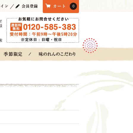
0
そ
様
索