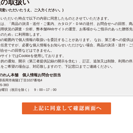
報の取扱い
同意いただいたうえ、ご入力ください。)
みいただいた時点で以下の内容に同意したものとさせていただきます。
報は、「商品の決済・送付・ご案内、カタログ・ＤＭの送付、お問合せへの回答、商
利用状況の調査・分析、弊本舗Webサイトの運営、お客様からご指示のあった贈答
送のため」に利用致します。
的の範囲内で個人情報の取扱いを委託することがあります。 なお、第三者への提供
は任意ですが、必要な個人情報をお知らせいただけない場合、商品の決済・送付・ご
問合せへの回答などはできません。
bサイトではCookieを使用しております。
目的の通知、開示（第三者提供記録の開示を含む）、訂正、追加又は削除、利用の停
止をご希望の場合は、対応致しますので、下記窓口までご連絡ください。
のれん本舗 個人情報お問合せ担当
潟県長岡市南陽1丁目1027番地4
5-383
曜日（祝日を除く） 9：00～17：00