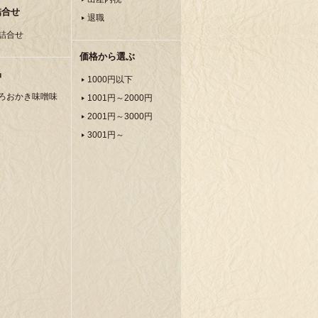
詰合せ
退職
詰合せ
価格から選ぶ
品
1000円以下
ろおかき味噌味
1001円～2000円
2001円～3000円
3001円～