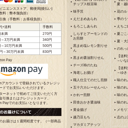
チップス枝豆味
夏・越
ビニエンスストア、郵便局[後払い]
味手筥
花のル
数料：弊本舗負担）
えだまめあられ
季のう
引換（手数料：お客様負担）
もろこしあられ
えちご
代+送料
手数料
円未満
270円
しらすとアーモンドの
夏ごこ
お煎餅
円～3万円未満
340円
夏・大
円～10万円未満
500円
黒まめ塩レモン割りせ
のれっ
ん
万円～30万円未満
830円
【送料
黒まめ醤油割りせん
on Pay
～いな
チーズ柿のたね
【送料
海老しお揚げ
～ゆき
職人仕立てのだし煎餅
味のれ
zonアカウントで登録されているクレジッ
五十六カレーせんべい
味のれ
ードでお支払いいただけます。
ターネットで初めてご注文いただく方
かれー煎餅
味のれ
金引換またはクレジットカード、
田舎おかき醤油味
味のれ
on Payでのお支払いとなります。
黄金揚げ
メモリ
越乃豆もち
志のぶ
のお届けは１週間程度です。（一部商品
マカダミアナッツ