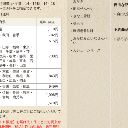
おかき
時間帯は<午前、
14～16時、16～18
自由な
8～21時>をご指定できます。
胡麻せんべい
自由な
け送料
きなこ雪餅
府県
送料
（税込）
揚もち
道
1,118円
予約商
磯辺巻醤油味
・秋田・岩手
782円
おかゆみたいなせんべ
ほろほ
615円
い
・山形・福島・東京・
カシューシリーズ
川・千葉・埼玉・茨
群馬・栃木・静岡・愛
730円
三重・岐阜・富山・石
福井・長野・山梨
・京都・奈良・滋賀・
・和歌山・島根・鳥
843円
山口・広島・岡山
・香川・高知・徳島
949円
・佐賀・長崎・熊本・
1,096円
・宮崎・鹿児島
1,570円
はお届け先１件ごとにご負担いただいて
ます。
ＥＢ限定】お届け先１件ごとにお買上金
8,640円（税込）以上の場合、送料無料