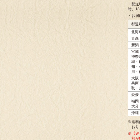
・配送
時、1
・お届
都道
北海
青森
新潟
宮城
神奈
城・
知・
川・
大阪
兵庫
取・
愛媛
福岡
大分
沖縄
※送料
おり
※【Ｗ
額が