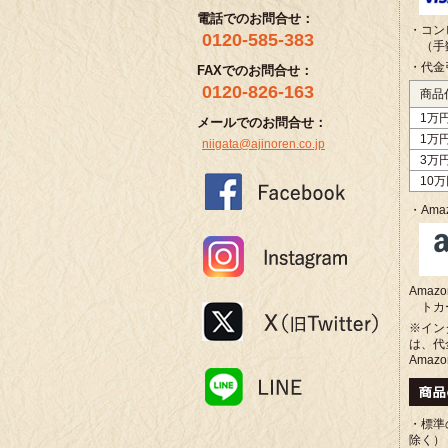
電話でのお問合せ：
・コン
0120-585-383
（手
・代金
FAXでのお問合せ：
0120-826-163
商品
1万
メールでのお問合せ：
1万
niigata@ajinoren.co.jp
3万
10
・Amaz
Ama
トカ
※イン
は、代
Amaz
・標準
除く）