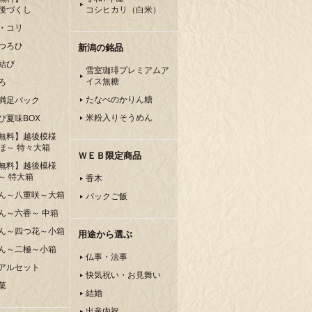
後づくし
コシヒカリ（白米）
・コリ
つろひ
新潟の銘品
結び
雪室珈琲プレミアムア
イス無糖
ろ
たなべのかりん糖
満足パック
米粉入りそうめん
ぴ夏味BOX
無料】越後模様
ほ～ 特々大箱
ＷＥＢ限定商品
無料】越後模様
～ 特大箱
香木
ん～八重咲～大箱
パックご飯
ん～六香～ 中箱
ん～四つ花～小箱
用途から選ぶ
ん～二極～小箱
仏事・法事
アルセット
快気祝い・お見舞い
菓
結婚
出産内祝