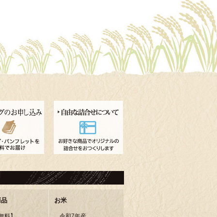
商品
お米
無料】
令和7年産