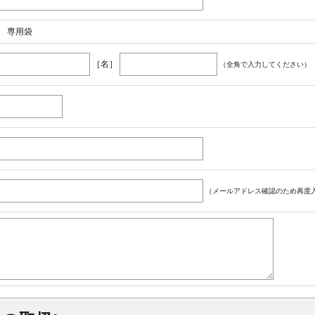
 専用袋
［名］
（全角で入力してください）
（メールアドレス確認のため再度入