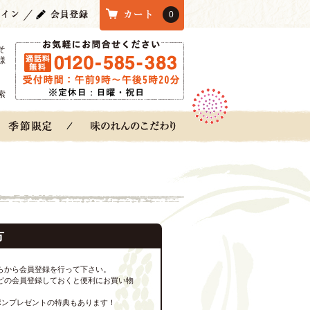
0
そ
様
索
方
らから会員登録を行って下さい。
どの会員登録しておくと便利にお買い物
ポンプレゼントの特典もあります！