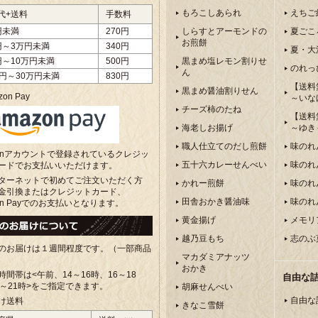
もろこしあられ
えちご
代+送料
手数料
円未満
270円
しらすとアーモンドの
夏ごこ
お煎餅
円～3万円未満
340円
夏・大
円～10万円未満
500円
黒まめ塩レモン割りせ
のれっ
ん
万円～30万円未満
830円
【送料
黒まめ醤油割りせん
on Pay
～いな
チーズ柿のたね
【送料
海老しお揚げ
～ゆき
職人仕立てのだし煎餅
味のれ
zonアカウントで登録されているクレジッ
五十六カレーせんべい
味のれ
ードでお支払いいただけます。
ターネットで初めてご注文いただく方
かれー煎餅
味のれ
金引換またはクレジットカード、
田舎おかき醤油味
味のれ
on Payでのお支払いとなります。
黄金揚げ
メモリ
越乃豆もち
志のぶ
のお届けは１週間程度です。（一部商品
マカダミアナッツ
おかき
時間帯は<午前、
14～16時、16～18
自由な
8～21時>をご指定できます。
胡麻せんべい
自由な
け送料
きなこ雪餅