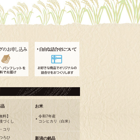
商品
お米
無料】
令和7年産
後づくし
コシヒカリ（白米）
・コリ
つろひ
新潟の銘品