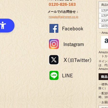
0120-826-163
商品
1万
メールでのお問合せ：
1万
niigata@ajinoren.co.jp
3万
10
・Amaz
Ama
トカ
※イン
は、代
Amaz
・標準
除く）
・配送
時、1
・お届