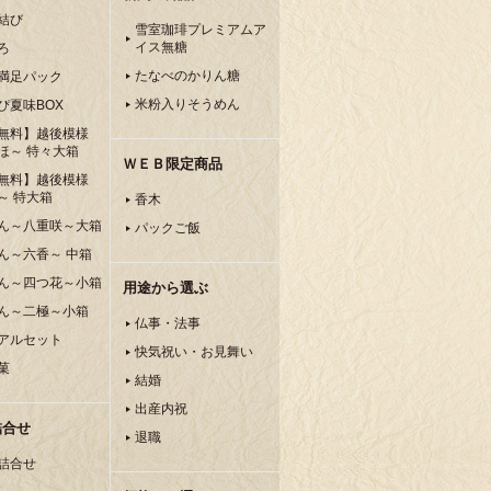
結び
雪室珈琲プレミアムア
イス無糖
ろ
たなべのかりん糖
満足パック
米粉入りそうめん
ぴ夏味BOX
無料】越後模様
ほ～ 特々大箱
ＷＥＢ限定商品
無料】越後模様
～ 特大箱
香木
ん～八重咲～大箱
パックご飯
ん～六香～ 中箱
ん～四つ花～小箱
用途から選ぶ
ん～二極～小箱
仏事・法事
アルセット
快気祝い・お見舞い
菓
結婚
出産内祝
詰合せ
退職
詰合せ