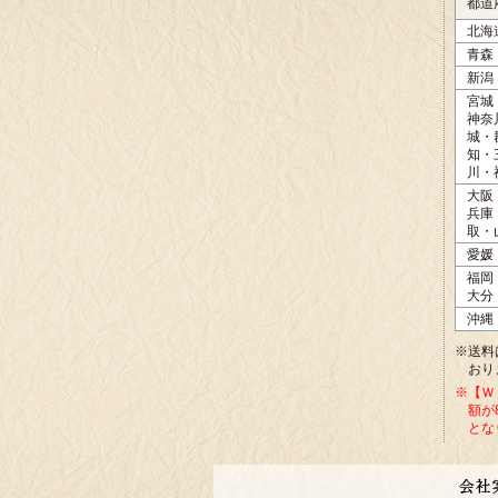
都道
北海
青森
新潟
宮城
神奈
城・
知・
川・
大阪
兵庫
取・
愛媛
福岡
大分
沖縄
※送料
おり
※【Ｗ
額が
とな