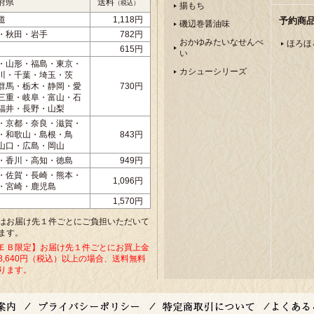
府県
送料
（税込）
揚もち
道
1,118円
予約商
磯辺巻醤油味
・秋田・岩手
782円
おかゆみたいなせんべ
ほろほ
615円
い
・山形・福島・東京・
カシューシリーズ
川・千葉・埼玉・茨
群馬・栃木・静岡・愛
730円
三重・岐阜・富山・石
福井・長野・山梨
・京都・奈良・滋賀・
・和歌山・島根・鳥
843円
山口・広島・岡山
・香川・高知・徳島
949円
・佐賀・長崎・熊本・
1,096円
・宮崎・鹿児島
1,570円
はお届け先１件ごとにご負担いただいて
ます。
ＥＢ限定】お届け先１件ごとにお買上金
8,640円（税込）以上の場合、送料無料
ります。