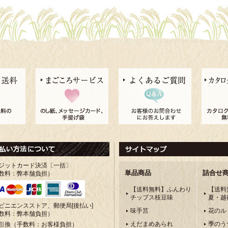
ジットカード決済〔一括〕
単品商品
詰合せ
数料：弊本舗負担）
【送料無料】ふんわり
【送料
チップス枝豆味
夏・越
ビニエンスストア、郵便局[後払い]
味手筥
花のル
数料：弊本舗負担）
えだまめあられ
季のう
引換（手数料：お客様負担）