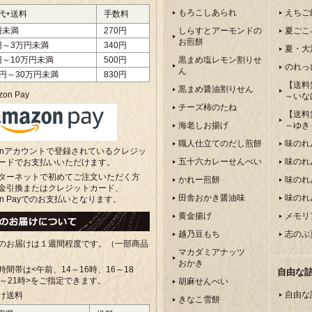
もろこしあられ
えちご
代+送料
手数料
円未満
270円
しらすとアーモンドの
夏ごこ
お煎餅
円～3万円未満
340円
夏・大
円～10万円未満
500円
黒まめ塩レモン割りせ
のれっ
ん
万円～30万円未満
830円
【送料
黒まめ醤油割りせん
on Pay
～いな
チーズ柿のたね
【送料
海老しお揚げ
～ゆき
職人仕立てのだし煎餅
味のれ
zonアカウントで登録されているクレジッ
五十六カレーせんべい
味のれ
ードでお支払いいただけます。
ターネットで初めてご注文いただく方
かれー煎餅
味のれ
金引換またはクレジットカード、
田舎おかき醤油味
味のれ
on Payでのお支払いとなります。
黄金揚げ
メモリ
越乃豆もち
志のぶ
のお届けは１週間程度です。（一部商品
マカダミアナッツ
おかき
時間帯は<午前、
14～16時、16～18
自由な
8～21時>をご指定できます。
胡麻せんべい
自由な
け送料
きなこ雪餅