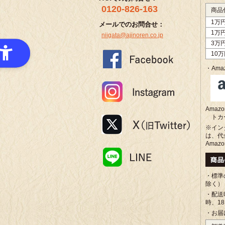
0120-826-163
商品
1万
メールでのお問合せ：
1万
niigata@ajinoren.co.jp
3万
10
・Amaz
Ama
トカ
※イン
は、代
Amaz
・標準
除く）
・配送
時、1
・お届