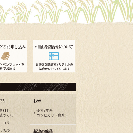
商品
お米
無料】
令和7年産
後づくし
コシヒカリ（白米）
・コリ
つろひ
新潟の銘品