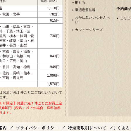
府県
送料
（税込）
揚もち
道
1,118円
予約商
磯辺巻醤油味
・秋田・岩手
782円
おかゆみたいなせんべ
ほろほ
615円
い
・山形・福島・東京・
カシューシリーズ
川・千葉・埼玉・茨
群馬・栃木・静岡・愛
730円
三重・岐阜・富山・石
福井・長野・山梨
・京都・奈良・滋賀・
・和歌山・島根・鳥
843円
山口・広島・岡山
・香川・高知・徳島
949円
・佐賀・長崎・熊本・
1,096円
・宮崎・鹿児島
1,570円
はお届け先１件ごとにご負担いただいて
ます。
ＥＢ限定】お届け先１件ごとにお買上金
8,640円（税込）以上の場合、送料無料
ります。