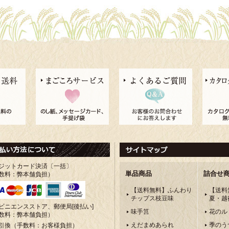
ジットカード決済〔一括〕
単品商品
詰合せ
数料：弊本舗負担）
【送料無料】ふんわり
【送料
チップス枝豆味
夏・越
ビニエンスストア、郵便局[後払い]
味手筥
花のル
数料：弊本舗負担）
えだまめあられ
季のう
引換（手数料：お客様負担）