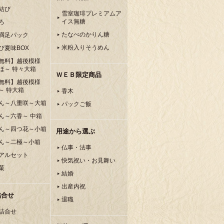
結び
雪室珈琲プレミアムア
イス無糖
ろ
たなべのかりん糖
満足パック
米粉入りそうめん
ぴ夏味BOX
無料】越後模様
ほ～ 特々大箱
ＷＥＢ限定商品
無料】越後模様
～ 特大箱
香木
ん～八重咲～大箱
パックご飯
ん～六香～ 中箱
ん～四つ花～小箱
用途から選ぶ
ん～二極～小箱
仏事・法事
アルセット
快気祝い・お見舞い
菓
結婚
出産内祝
詰合せ
退職
詰合せ