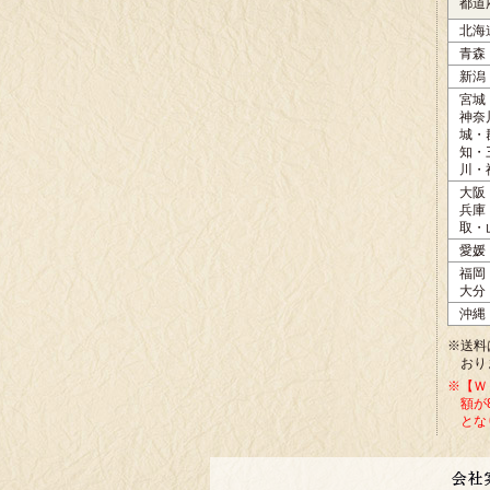
都道
北海
青森
新潟
宮城
神奈
城・
知・
川・
大阪
兵庫
取・
愛媛
福岡
大分
沖縄
※送料
おり
※【Ｗ
額が
とな