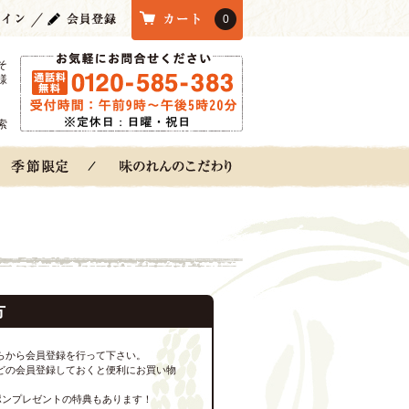
0
そ
様
索
方
らから会員登録を行って下さい。
どの会員登録しておくと便利にお買い物
ポンプレゼントの特典もあります！