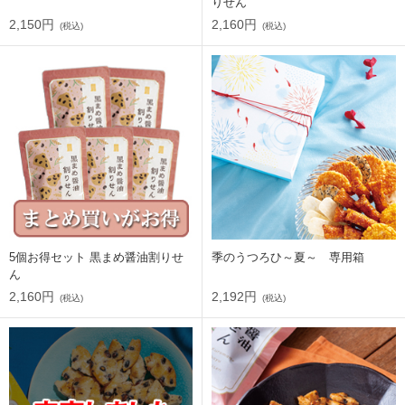
りせん
2,150円
2,160円
(税込)
(税込)
5個お得セット 黒まめ醤油割りせ
季のうつろひ～夏～ 専用箱
ん
2,160円
2,192円
(税込)
(税込)