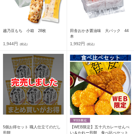
越乃豆もち 小箱 28枚
田舎おかき醤油味 大パック 44
本
1,944円
1,992円
(税込)
(税込)
5個お得セット 職人仕立てのだし
【WEB限定】五十六カレーせんべ
煎餅
い＆かれー煎餅 食べ比べセット