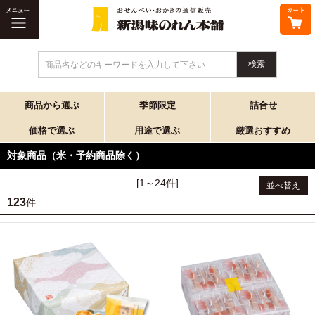
商品名などのキーワードを入力して下さい
商品から選ぶ
季節限定
詰合せ
価格で選ぶ
用途で選ぶ
厳選おすすめ
対象商品（米・予約商品除く）
[1～24件]
並べ替え
123
件