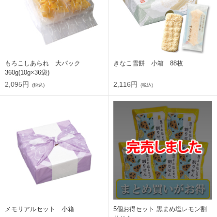
もろこしあられ 大パック
きなこ雪餅 小箱 88枚
360g(10g×36袋)
2,095円
2,116円
(税込)
(税込)
メモリアルセット 小箱
5個お得セット 黒まめ塩レモン割