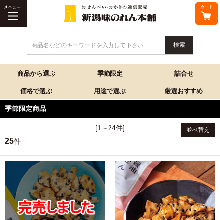
商品名などのキーワードを入力して下さい
商品から選ぶ
季節限定
詰合せ
価格で選ぶ
用途で選ぶ
厳選おすすめ
季節限定商品
[1～24件]
並べ替え
25
件