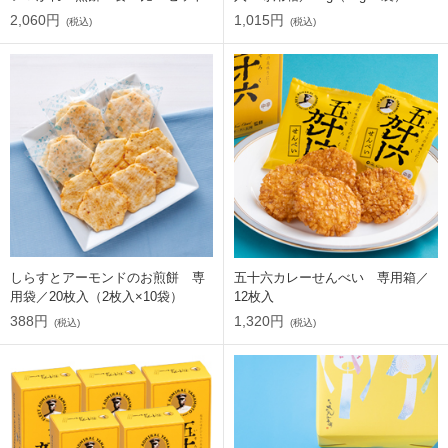
2,060円
1,015円
(税込)
(税込)
しらすとアーモンドのお煎餅 専
五十六カレーせんべい 専用箱／
用袋／20枚入（2枚入×10袋）
12枚入
388円
1,320円
(税込)
(税込)