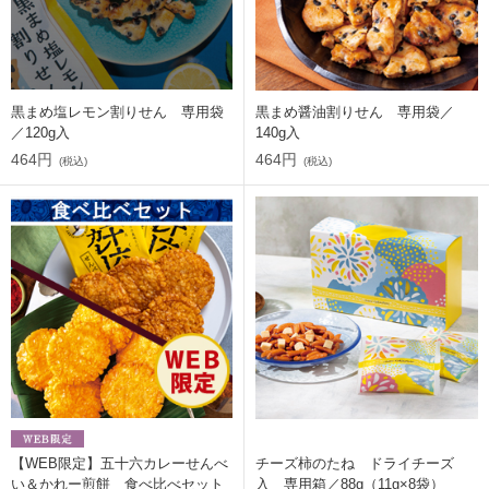
黒まめ塩レモン割りせん 専用袋
黒まめ醤油割りせん 専用袋／
／120g入
140g入
464円
464円
(税込)
(税込)
【WEB限定】五十六カレーせんべ
チーズ柿のたね ドライチーズ
い＆かれー煎餅 食べ比べセット
入 専用箱／88g（11g×8袋）