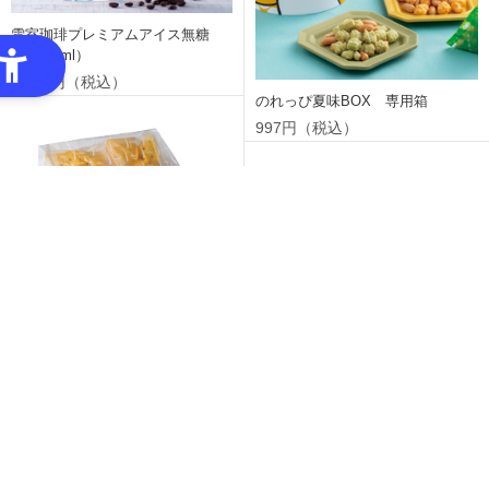
雪室珈琲プレミアムアイス無糖
（1,000ml）
1,134円（税込）
のれっぴ夏味BOX 専用箱
997円（税込）
もろこしあられ 大パック
360g(10g×36袋)
2,095円（税込）
えだまめあられ 大パック
360g（10g×36袋）
2,095円（税込）