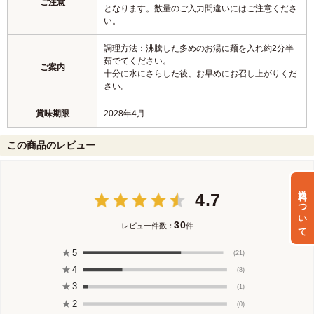
ご注意
となります。数量のご入力間違いにはご注意くださ
い。
調理方法：沸騰した多めのお湯に麺を入れ約2分半
茹でてください。
ご案内
十分に水にさらした後、お早めにお召し上がりくだ
さい。
賞味期限
2028年4月
この商品のレビュー
送料について
4.7
30
レビュー件数：
件
★
5
(21)
★
4
(8)
★
3
(1)
★
2
(0)