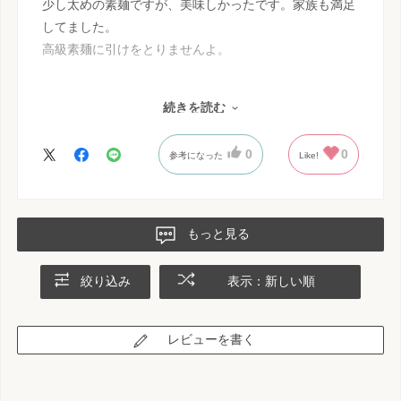
少し太めの素麺ですが、美味しかったです。家族も満足
してました。
高級素麺に引けをとりませんよ。
なるべく小麦を摂りたくなくて、クッキー等よりお煎餅
続きを読む
を食べてます。
米粉が入ってるとのことで購入しました。
0
0
参考になった
Like!
素麺の米粉の配合をもう少し増やす事は無理なのかな
ぁ〜？
お煎餅はどれを食べても美味しいです。
もっと見る
絞り込み
表示：新しい順
レビューを書く