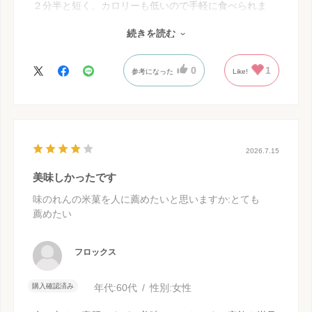
２分半と短く、カロリーも低いので手軽に食べられま
す。パスタソースと和えても美味しいと思うので、バリ
続きを読む
エーションが広がりそうです。
0
1
参考になった
Like!
2026.7.15
美味しかったです
味のれんの米菓を人に薦めたいと思いますか
:とても
薦めたい
フロックス
購入確認済み
年代:
60代
性別:
女性