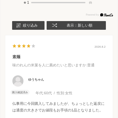
★
1
(0)
絞り込み
表示：新しい順
2026.8.2
素麺
味のれんの米菓を人に薦めたいと思いますか
:普通
ゆうちゃん
購入確認済み
年代:
60代
性別:
女性
仏事用に今回購入してみましたが、ちょっとした返戻に
は適度の大きさでお値段もお手頃の1品となりました。