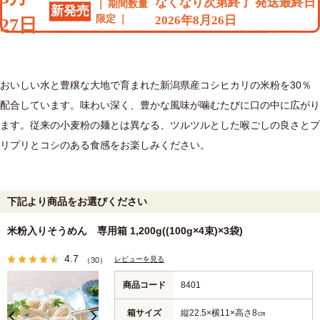
なくなり次第終了 発送最終日
期間数量
新発売
限定
2026年8月26日
27日
おいしい水と豊穣な大地で育まれた新潟県産コシヒカリの米粉を30％
配合しています。味わい深く、豊かな風味が噛むたびに口の中に広がり
ます。従来の小麦粉の麺とは異なる、ツルツルとした喉ごしの良さとプ
リプリとコシのある食感をお楽しみください。
下記より商品をお選びください
米粉入りそうめん 専用箱 1,200g((100g×4束)×3袋)
4.7
レビューを見る
（30）
商品コード
8401
箱サイズ
縦22.5×横11×高さ8㎝