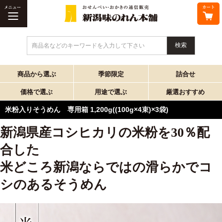
商品名などのキーワードを入力して下さい
商品から選ぶ
季節限定
詰合せ
価格で選ぶ
用途で選ぶ
厳選おすすめ
米粉入りそうめん 専用箱 1,200g((100g×4束)×3袋)
新潟県産コシヒカリの米粉を30％配
合した
米どころ新潟ならではの滑らかでコ
シのあるそうめん