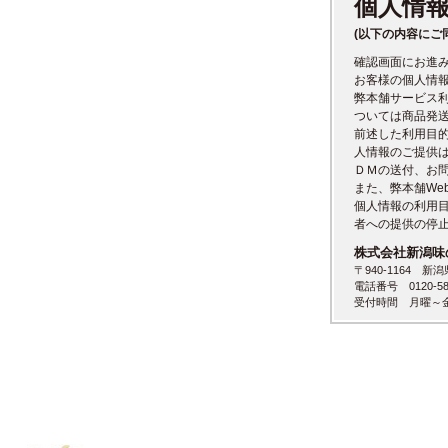
個人情
(以下の内容にご
確認画面にお進
お客様の個人情
弊本舗サービス
ついては商品発
前述した利用目
人情報のご提供
ＤＭの送付、お
また、弊本舗We
個人情報の利用
者への提供の停
株式会社新潟味
〒940-1164 新
電話番号 0120-58
受付時間 月曜～金