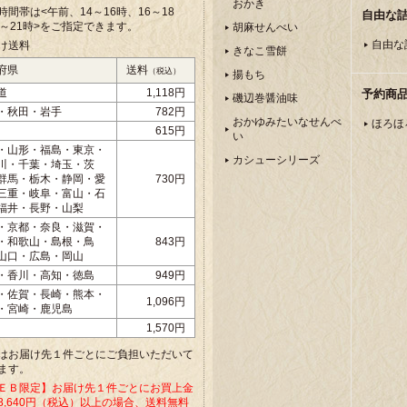
おかき
時間帯は<午前、
14～16時、16～18
自由な
8～21時>をご指定できます。
胡麻せんべい
自由な
け送料
きなこ雪餅
府県
送料
（税込）
揚もち
道
1,118円
予約商
磯辺巻醤油味
・秋田・岩手
782円
おかゆみたいなせんべ
ほろほ
615円
い
・山形・福島・東京・
カシューシリーズ
川・千葉・埼玉・茨
群馬・栃木・静岡・愛
730円
三重・岐阜・富山・石
福井・長野・山梨
・京都・奈良・滋賀・
・和歌山・島根・鳥
843円
山口・広島・岡山
・香川・高知・徳島
949円
・佐賀・長崎・熊本・
1,096円
・宮崎・鹿児島
1,570円
はお届け先１件ごとにご負担いただいて
ます。
ＥＢ限定】お届け先１件ごとにお買上金
8,640円（税込）以上の場合、送料無料