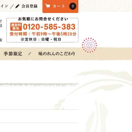
0
そ
様
索