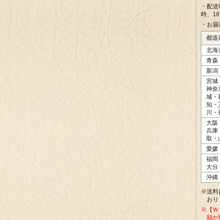
・配送
時、1
・お届
都道
北海
青森
新潟
宮城
神奈
城・
知・
川・
大阪
兵庫
取・
愛媛
福岡
大分
沖縄
※送料
おり
※【Ｗ
額が