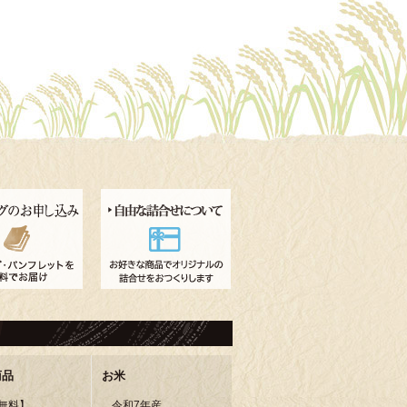
商品
お米
無料】
令和7年産