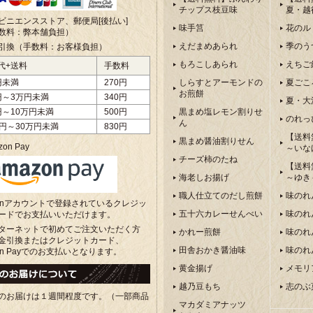
チップス枝豆味
夏・越
ビニエンスストア、郵便局[後払い]
味手筥
花のル
数料：弊本舗負担）
えだまめあられ
季のう
引換（手数料：お客様負担）
もろこしあられ
えちご
代+送料
手数料
円未満
270円
しらすとアーモンドの
夏ごこ
お煎餅
円～3万円未満
340円
夏・大
円～10万円未満
500円
黒まめ塩レモン割りせ
のれっ
ん
万円～30万円未満
830円
【送料
黒まめ醤油割りせん
on Pay
～いな
チーズ柿のたね
【送料
海老しお揚げ
～ゆき
職人仕立てのだし煎餅
味のれ
zonアカウントで登録されているクレジッ
五十六カレーせんべい
味のれ
ードでお支払いいただけます。
ターネットで初めてご注文いただく方
かれー煎餅
味のれ
金引換またはクレジットカード、
田舎おかき醤油味
味のれ
on Payでのお支払いとなります。
黄金揚げ
メモリ
越乃豆もち
志のぶ
のお届けは１週間程度です。（一部商品
マカダミアナッツ