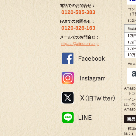
電話でのお問合せ：
・コン
0120-585-383
（手
・代金
FAXでのお問合せ：
0120-826-163
商品
1万
メールでのお問合せ：
1万
niigata@ajinoren.co.jp
3万
10
・Amaz
Ama
トカ
※イン
は、代
Amaz
・標準
除く）