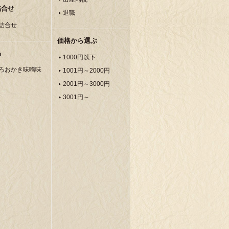
詰合せ
退職
詰合せ
価格から選ぶ
品
1000円以下
ろおかき味噌味
1001円～2000円
2001円～3000円
3001円～