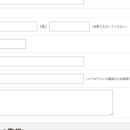
［名］
（全角で入力してください）
（メールアドレス確認のため再度入