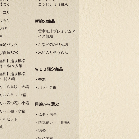
後づくし
コシヒカリ（白米）
・コリ
つろひ
新潟の銘品
結び
雪室珈琲プレミアムア
イス無糖
ろ
たなべのかりん糖
満足パック
米粉入りそうめん
ぴ夏味BOX
無料】越後模様
ほ～ 特々大箱
ＷＥＢ限定商品
無料】越後模様
～ 特大箱
香木
ん～八重咲～大箱
パックご飯
ん～六香～ 中箱
ん～四つ花～小箱
用途から選ぶ
ん～二極～小箱
仏事・法事
アルセット
快気祝い・お見舞い
菓
結婚
出産内祝