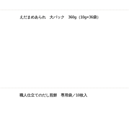
えだまめあられ 大パック 360g（10g×36袋）
職人仕立てのだし煎餅 専用袋／10枚入