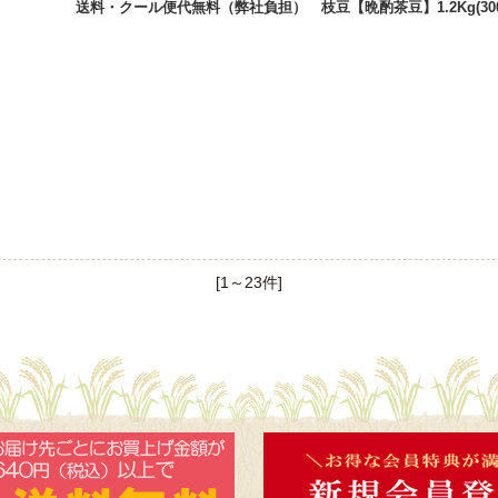
送料・クール便代無料（弊社負担） 枝豆【晩酌茶豆】1.2Kg(30
[1～23件]