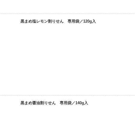
黒まめ塩レモン割りせん 専用袋／120g入
黒まめ醤油割りせん 専用袋／140g入