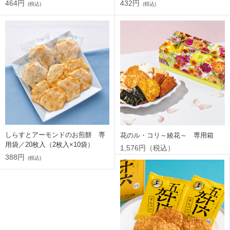
464円
432円
(税込)
(税込)
しらすとアーモンドのお煎餅 専
花のル・コリ～綾花～ 専用箱
用袋／20枚入（2枚入×10袋）
1,576円（税込）
388円
(税込)