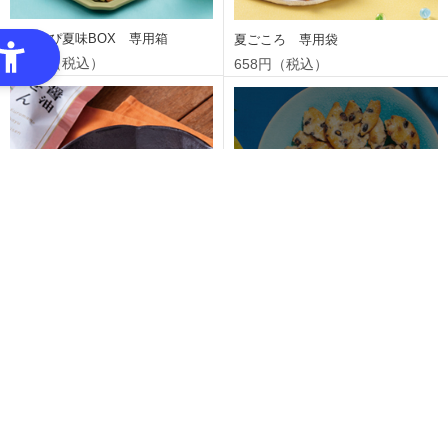
のれっぴ夏味BOX 専用箱
夏ごころ 専用袋
997円（税込）
658円（税込）
黒まめ醤油割りせん 専用袋／
黒まめ塩レモン割りせん 専用袋
140g入
／120g入
464円（税込）
464円（税込）