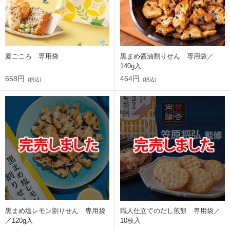
夏ごころ 専用袋
黒まめ醤油割りせん 専用袋／
140g入
658円
464円
(税込)
(税込)
黒まめ塩レモン割りせん 専用袋
職人仕立てのだし煎餅 専用袋／
／120g入
10枚入