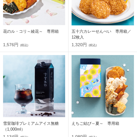
花のル・コリ～綾花～ 専用箱
五十六カレーせんべい 専用箱／
12枚入
1,576円
1,320円
(税込)
(税込)
雪室珈琲プレミアムアイス無糖
えちご結び～夏～ 専用箱
（1,000ml）
1,134円
1,080円