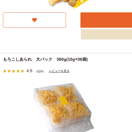
もろこしあられ 大パック 360g(10g×36袋)
4.8
レビューを見る
（624）