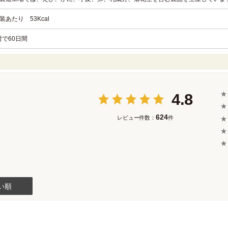
装あたり 53Kcal
封で60日間
★
4.8
★
624
レビュー件数：
件
★
★
★
い順