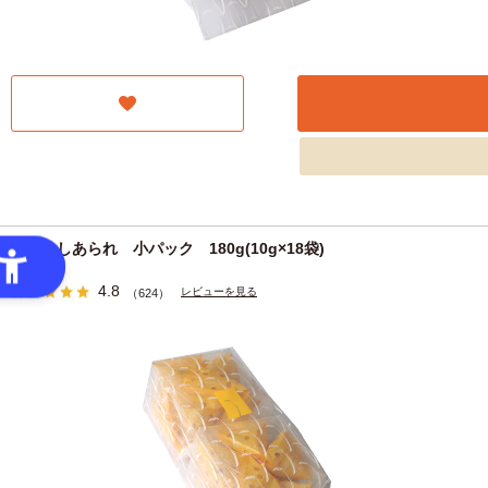
もろこしあられ 小パック 180g(10g×18袋)
4.8
レビューを見る
（624）