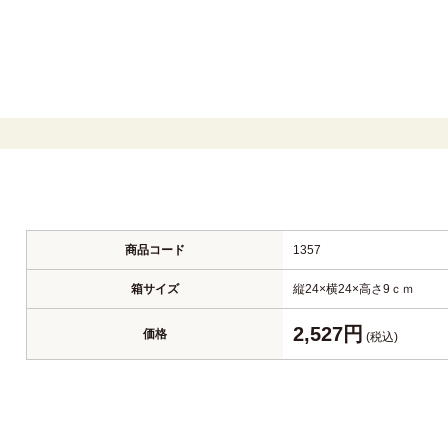
商品コード
1357
箱サイズ
縦24×横24×高さ9ｃｍ
2,527円
価格
(税込)