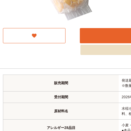
発送最
販売期間
※数
受付期間
202
水稲
原材料名
料、
小麦
アレルギー28品目
●本