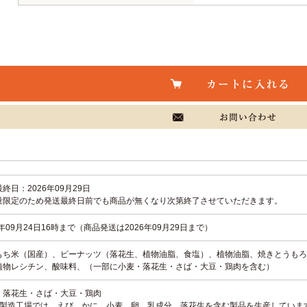
終日：2026年09月29日
量限定のため発送最終日前でも商品が無くなり次第終了させていただきます。
6年09月24日16時まで（商品発送は2026年09月29日まで）
もち米（国産）、ピーナッツ（落花生、植物油脂、食塩）、植物油脂、焼きとうもろ
植物レシチン、酸味料、（一部に小麦・落花生・さば・大豆・鶏肉を含む）
・落花生・さば・大豆・鶏肉
品製造工場では、えび、かに、小麦、卵、乳成分、落花生を含む製品を生産していま