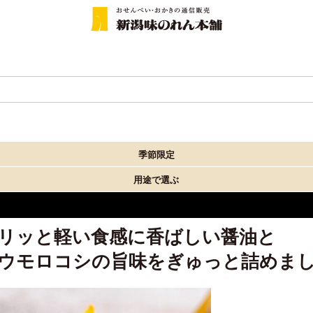
季節限定
用途で選ぶ
リッと軽い食感に香ばしい醤油と
ウモロコシの旨味をぎゅっと詰めま