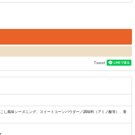
Tweet
こし風味シーズニング、スイートコーンパウダー／調味料（アミノ酸等）、香
す。