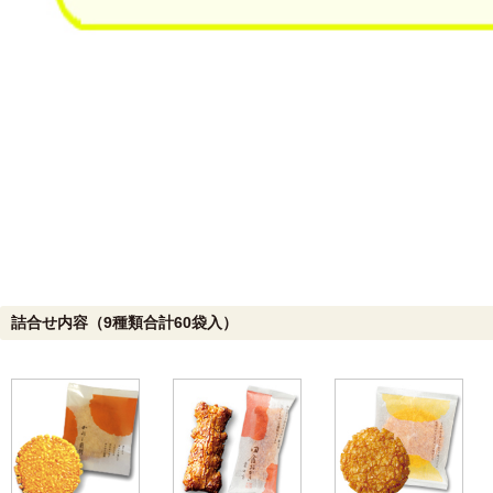
詰合せ内容（9種類合計60袋入）