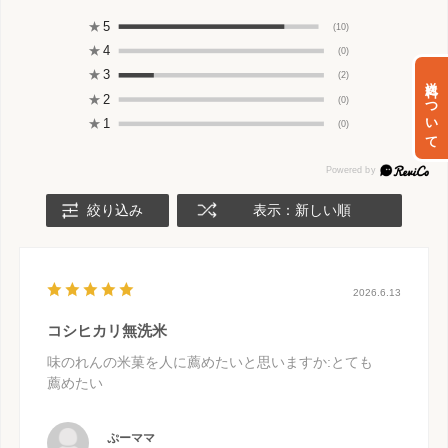
★
5
(10)
★
4
(0)
★
3
(2)
送料について
★
2
(0)
★
1
(0)
絞り込み
表示：新しい順
2026.6.13
コシヒカリ無洗米
味のれんの米菓を人に薦めたいと思いますか
:とても
薦めたい
ぷーママ