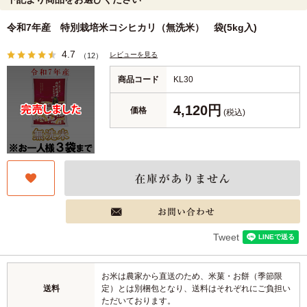
令和7年産 特別栽培米コシヒカリ（無洗米） 袋(5kg入)
4.7
レビューを見る
（12）
商品コード
KL30
4,120円
価格
(税込)
Tweet
お米は農家から直送のため、米菓・お餅（季節限
送料
定）とは別梱包となり、送料はそれぞれにご負担い
ただいております。