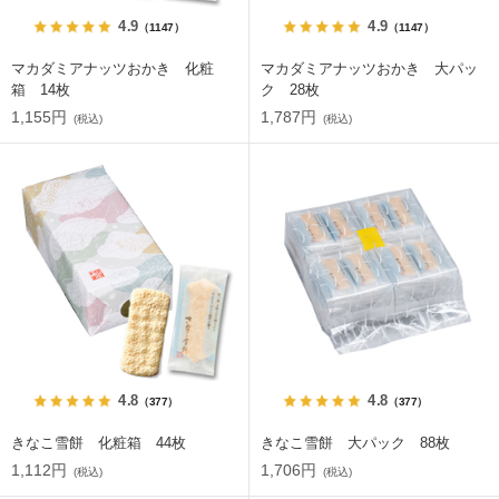
4.9
4.9
（1147）
（1147）
マカダミアナッツおかき 化粧
マカダミアナッツおかき 大パッ
箱 14枚
ク 28枚
1,155円
1,787円
(税込)
(税込)
4.8
4.8
（377）
（377）
きなこ雪餅 化粧箱 44枚
きなこ雪餅 大パック 88枚
1,112円
1,706円
(税込)
(税込)