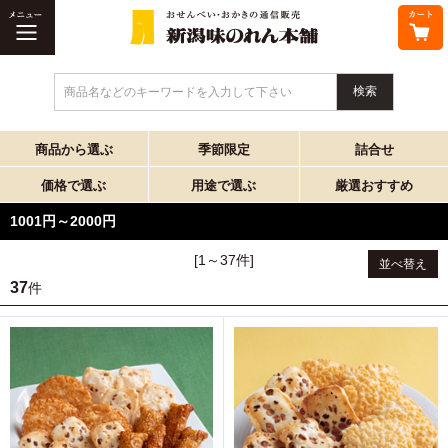
商品名などのキーワードを入力して下さい
商品から選ぶ
季節限定
詰合せ
価格で選ぶ
用途で選ぶ
厳選おすすめ
1001円～2000円
[1～37件]
並べ替え
37
件