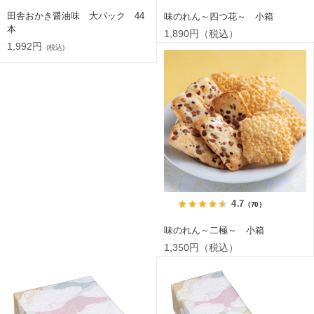
田舎おかき醤油味 大パック 44
味のれん～四つ花～ 小箱
本
1,890円（税込）
1,992円
(税込)
4.7
（70）
味のれん～二極～ 小箱
1,350円（税込）