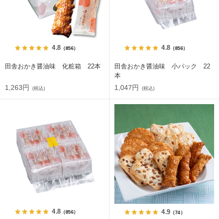
4.8
4.8
（856）
（856）
田舎おかき醤油味 化粧箱 22本
田舎おかき醤油味 小パック 22
本
1,263円
1,047円
(税込)
(税込)
4.8
4.9
（856）
（74）