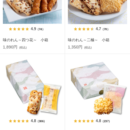
4.9
4.7
（74）
（70）
味のれん～四つ花～ 小箱
味のれん～二極～ 小箱
1,890円
1,350円
(税込)
(税込)
4.8
4.8
（306）
（237）